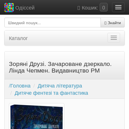
Кошик:
0
Одіссей
Знайти
Каталог
Зоряні Друзі. Зачароване дзеркало.
Лінда Чепмен. Видавництво РМ
/Головна
Дитяча література
Дитяче фентезі та фантастика