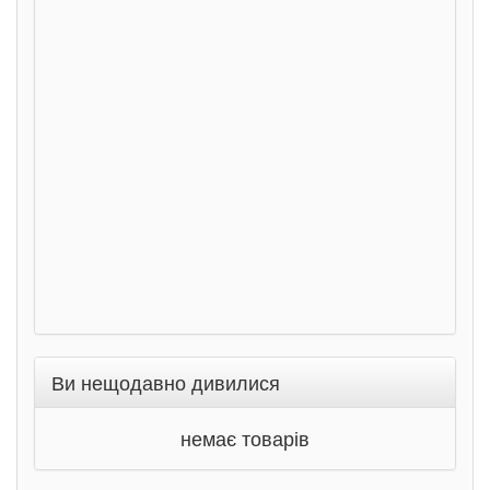
Розс
сход
дете
Ста
Соло
Ран
Ви нещодавно дивилися
немає товарів