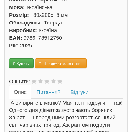
Українська
Мова:
130x200x15 мм
Розмір:
Тверда
Обкладинка:
Україна
Виробник:
9786178512750
EAN:
2025
Рік:
Купити
Швидке замовлення!
Оцінити:
Oпис
Питання?
Відгуки
А ви вірите в магію? Мая та її подруги — так!
Одного дня дівчатка зустрічають Зоряних
Звірят — і перед ними розгортається цілий
світ чарівних пригод. Аж раптом подруги
помічають, що старша сестра Маї дивно