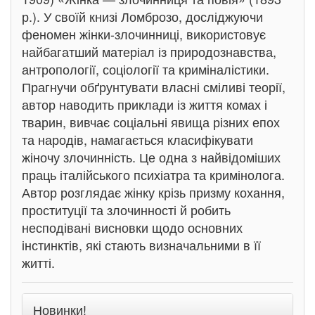
р.). У своїй книзі Ломброзо, досліджуючи
феномен жінки-злочинниці, використовує
найбагатший матеріал із природознавства,
антропології, соціології та криміналістики.
Прагнучи обґрунтувати власні сміливі теорії,
автор наводить приклади із життя комах і
тварин, вивчає соціальні явища різних епох
та народів, намагається класифікувати
жіночу злочинність. Це одна з найвідоміших
праць італійського психіатра та кримінолога.
Автор розглядає жінку крізь призму кохання,
проституції та злочинності й робить
несподівані висновки щодо основних
інстинктів, які стають визначальними в її
житті.
Новинки!