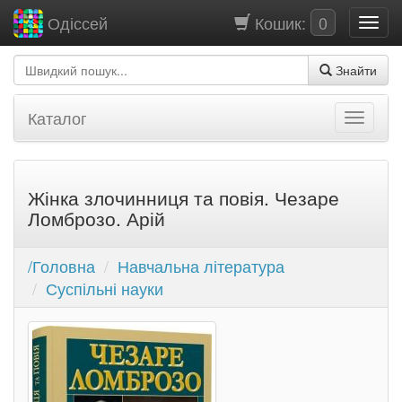
Кошик:
0
Одіссей
Знайти
Каталог
Жінка злочинниця та повія. Чезаре
Ломброзо. Арій
/Головна
Навчальна література
Суспільні науки