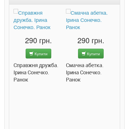
290 грн.
290 грн.
Купити
Купити
Справжня дружба.
Смачна абетка.
Ірина Сонечко.
Ірина Сонечко.
Ранок
Ранок
Розс
сход
дете
Ста
Соло
Ран