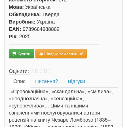
Українська
Мова:
Тверда
Обкладинка:
Україна
Виробник:
9789664988862
EAN:
2025
Рік:
Купити
Швидке замовлення!
Оцінити:
Oпис
Питання?
Відгуки
«Провокаційна», «скандальна», «смілива»,
«неоднозначна», «сенсаційна»,
«суперечлива»... Цими та іншими
означеннями послуговувалися автори
рецензій на книгу Чезаре Ломброзо (1835–
1909) «Жінка — злочинниця та повія» (1893