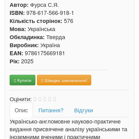
Фурса С.Я.
Автор:
978-617-566-918-1
ISBN:
576
Кількість сторінок:
Українська
Мова:
Тверда
Обкладинка:
Україна
Виробник:
9786175669181
EAN:
2025
Рік:
Купити
Швидке замовлення!
Оцінити:
Oпис
Питання?
Відгуки
Українсько-англомовне науково-практичне
видання присвячене аналізу українськими та
іноземними вченими і практичними