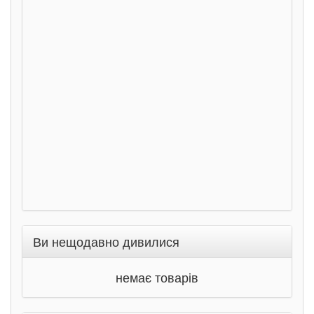
сход
дете
Ста
Соло
Ран
Ви нещодавно дивилися
немає товарів