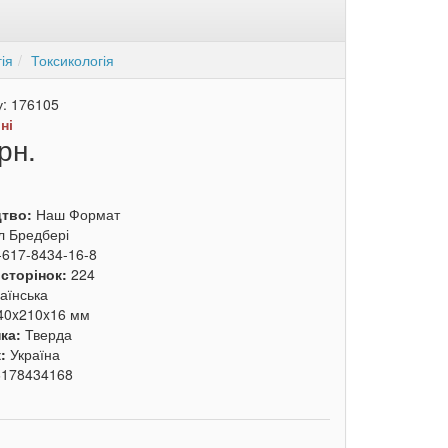
ія
Токсикологія
у:
176105
:
ні
рн.
цтво:
Наш Формат
л Бредбері
-617-8434-16-8
 сторінок:
224
аїнська
40x210x16 мм
ка:
Тверда
к:
Україна
6178434168