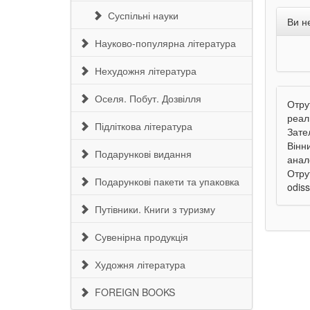
Суспільні науки
Ви н
Науково-популярна література
Нехудожня література
Оселя. Побут. Дозвілля
Отру
реал
Підліткова література
Зате
Вінн
Подарункові видання
анал
Отру
Подарункові пакети та упаковка
odis
Путівники. Книги з туризму
Сувенірна продукція
Художня література
FOREIGN BOOKS