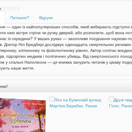
и:
с
Питання?
Відгуки
я — один із найпопулярніших способів, який вибирають підступні в
ти нею вістря стріли чи ручку дверей, або розпилити, щоб вона пот
нас із середини? У ваших руках — захопливе поєднання науково-поп
в. Доктор Ніл Бредбері досліджує одинадцять смертельних речовин і
ярному, клітинному та фізіологічному рівнях. Автор сплітає воєдино
ів, підозрілих медиків і політичних убивць. Від смертоносного похо
м у спальні Наполеона — ця книжка занурить читачів у цікаву под
мують наше життя.
нки!