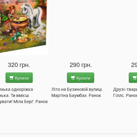
290 грн.
290 грн.
2
Купити
Купити
 на Бузиновій вулиці.
Друзі-тваринки. Лейла
Ввічлива а
тіна Баумбах. Ранок
Гіллс. Ранок
Сонечко. 