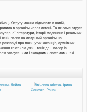
бивці. Отруту можна підсипати в напій,
рапила в організм через легені. Та як саме отрута
улярної літератури, історії медицини і реальних
 їхній вплив на людський організм на
 розповіді про покинутих коханців, сумнівних
дження коктейлю джин-тонік до шпалер із
орож заплутаними і складними системами, які