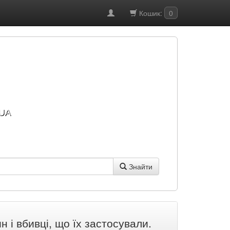
Кошик:
0
UA
Знайти
 і вбивці, що їх застосували.