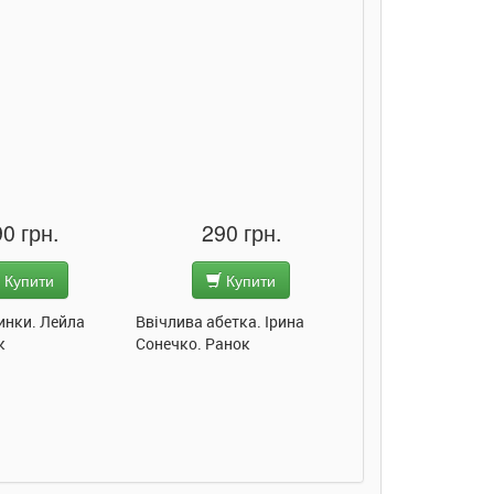
90 грн.
290 грн.
400 гр
Купити
Купити
Купи
бетка. Ірина
Абетка машин. Ірина
Розум і почуття.
Ранок
Сонечко. Ранок
Остін. Урбіно