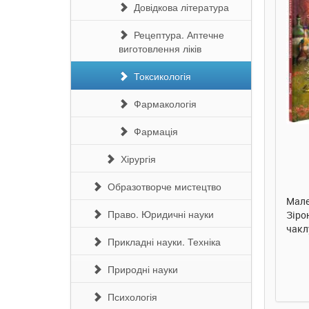
Довідкова література
Рецептура. Аптечне
виготовлення ліків
Токсикологія
Фармакологія
Фармація
285 грн.
320 грн.
Хірургія
Купити
Купити
Образотворче мистецтво
Моє любе ведмежатко.
Маленька одноріжка
Літо
Право. Юридичні науки
Олена Пуляєва. Ранок
Зіронька. Ти вмієш
Мар
чаклувати! Міла Берґ. Ранок
Прикладні науки. Техніка
Природні науки
Психологія