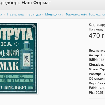
Бредбері. Наш Формат
на
Навчальна література
Медицина
Фармакологія. Токсиколог
Код товар
На складі
470 г
Видавни
Автор:
Ні
ISBN:
978
Кількість
Мова:
Укр
Розмір:
1
Обкладин
Виробни
EAN:
978
Рік:
2025