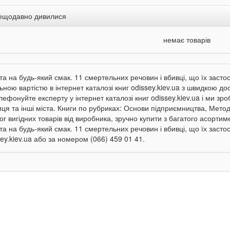
ещодавно дивилися
немає товарів
та на будь-який смак. 11 смертельних речовин і вбивці, що їх засто
ьною вартістю в інтернет каталозі книг odissey.kiev.ua з швидкою до
лефонуйте експерту у інтернет каталозі книг odissey.kiev.ua і ми з
иця та інші міста. Книги по рубриках: Основи підприємництва, Мето
ог вигідних товарів від виробника, зручно купити з багатого асорти
та на будь-який смак. 11 смертельних речовин і вбивці, що їх засто
sey.kiev.ua або за номером (066) 459 01 41.