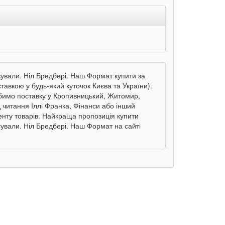
сували. Ніл Бредбері. Наш Формат купити за
ставкою у будь-який куточок Києва та України).
робимо поставку у Кропивницький, Житомир,
д читання Іллі Франка, Фінанси або інший
менту товарів. Найкраща пропозиція купити
сували. Ніл Бредбері. Наш Формат на сайті