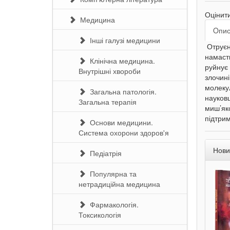
Оцінит
Медицина
Oпи
Інші галузі медицини
Отруєнн
намасти
Клінічна медицина.
руйнує 
Внутрішні хвороби
злочині
молекул
Загальна патологія.
науковц
Загальна терапія
миш’яко
підтри
Основи медицини.
Система охорони здоров'я
Нови
Педіатрія
Популярна та
нетрадиційна медицина
Фармакологія.
Токсикологія