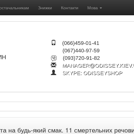
остачальникам
Знижки
Контакти
Мова
(066)459-01-41
(067)440-97-59
ИН
(093)720-91-82
MANAGER@ODISSEY.KIEV.
SKYPE: ODISSEYSHOP
та на будь-який смак. 11 смертельних речовин