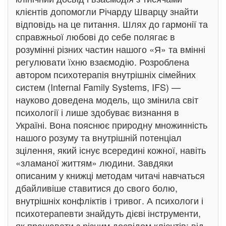
клієнтів допомогли Річарду Шварцу знайти
відповідь на це питання. Шлях до гармонії та
справжньої любові до себе полягає в
розумінні різних частин нашого «Я» та вмінні
регулювати їхню взаємодію. Розроблена
автором психотерапія внутрішніх сімейних
систем (Internal Family Systems, IFS) —
науково доведена модель, що змінила світ
психології і лише здобуває визнання в
Україні. Вона пояснює природну множинність
нашого розуму та внутрішній потенціал
зцілення, який існує всередині кожної, навіть
«зламаної життям» людини. Завдяки
описаним у книжці методам читачі навчаться
дбайливіше ставитися до свого болю,
внутрішніх конфліктів і тривог. А психологи і
психотерапевти знайдуть дієві інструменти,
як працювати з різним досвідом клієнтів: від