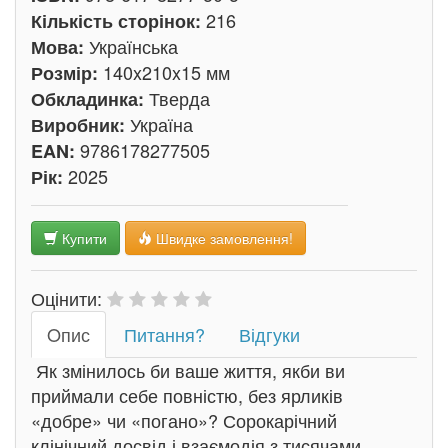
216
Кількість сторінок:
Українська
Мова:
140x210x15 мм
Розмір:
Тверда
Обкладинка:
Україна
Виробник:
9786178277505
EAN:
2025
Рік:
Купити
Швидке замовлення!
Оцінити:
Oпис
Питання?
Відгуки
Як змінилось би ваше життя, якби ви
приймали себе повністю, без ярликів
«добре» чи «погано»? Сорокарічний
клінічний досвід і взаємодія з тисячами