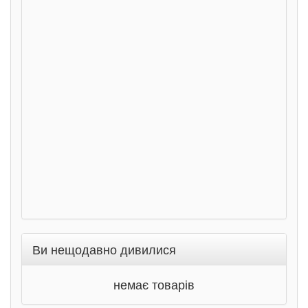
сход
дете
Ста
Соло
Ран
Ви нещодавно дивилися
немає товарів