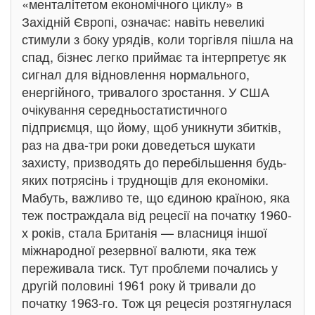
«менталітетом економічного циклу» в
Західній Європі, означає: навіть невеликі
стимули з боку урядів, коли торгівля пішла на
спад, бізнес легко приймає та інтерпретує як
сигнал для відновлення нормального,
енергійного, тривалого зростання. У США
очікування середньостатистичного
підприємця, що йому, щоб уникнути збитків,
раз на два-три роки доведеться шукати
захисту, призводять до перебільшення будь-
яких потрясінь і труднощів для економіки.
Мабуть, важливо те, що єдиною країною, яка
теж постраждала від рецесії на початку 1960-
х років, стала Британія — власниця іншої
міжнародної резервної валюти, яка теж
переживала тиск. Тут проблеми почались у
другій половині 1961 року й тривали до
початку 1963-го. Тож ця рецесія розтягнулася