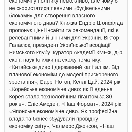
економічну політику неможливо, але чому б
не скористатися певними «будівельними
блоками» для створення власного
економічного дива? Книжка Ендрю Шонфілда
пропонує цінні інсайти та рекомендації, які є
релевантними й цінними для України. Віктор
Галасюк, президент Української асоціації
Римського клубу, куратор Академії КМЕФ, д-р
екон. наук Книжки на схожу тематику:
«Китайське диво і державний капіталізм. Від
планової економіки до моделі прискореного
зростання», Баррі Нотон, Келлі Цай, 2024 рік
«Корейське економічне диво: як Південна
Корея стала технологічним гігантом за 30
років», Еліс Амсден, «Наш Формат», 2024 рік
«Японське економічне диво. Як професійна
влада та бізнес збудували провідну
економіку світу», Чалмерс Джонсон, «Наш