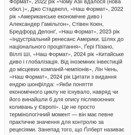
Формат», 2022 рік «Чому Азії вдалося (нова
обкл.)», Джо Стадвелл, «Наш Формат», 2022
рік «Американське економічне диво і
Александер Гамільтон», Стівен Коен,
Бредфорд Делонґ, «Наш Формат», 2023 рік
«Індустріальний ренесанс Америки. Шлях до
національного процвітання», Ґері Пізано,
Віллі Ші, «Наш Формат», 2024 рік «Китайське
диво і глобалізація. Від іноземних інвестицій
до місцевих компаній-чемпіонів», Лін Чень,
«Наш Формат», 2024 рік Цитати з видання
ендрю шонфілда: «Якби поняття
економічного циклу не існувало, навряд чи
його винайшли б для опису післявоєнних
коливань у Європі». Це не просто
термінологічний момент — він має певне
практичне значення для контролю за
рецесіями. Занепад того, що Ґілберт називає