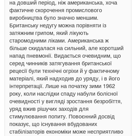
на довший період, ніж американська, хоча
фактичне скорочення промислового
виробництва було значно меншим.
Британську недугу можна порівняти із
затяжним грипом, який лікують
старомодними ліками. Американська ж
більше скидалася на сильний, але коротший
напад пневмонії. Видається очевидним, що
серед чинників затягування британської
рецесії були технічні огріхи й у фактичному
матеріалі, який надходив до уряду, і в його
інтерпретації. Лише на початку зими 1962
року, коли наслідки спаду набули болісної
очевидності у вигляді зростання безробіття,
уряд вжив рішучих заходів для
стимулювання попиту. Повоєнний досвід
показує, що існування вбудованих
стабілізаторів економіки може несприятливо