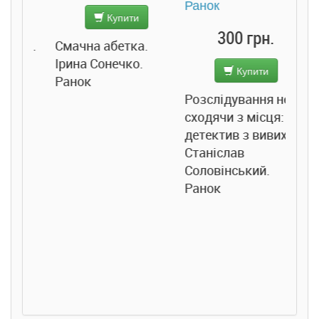
Купити
Підв
300 грн.
ба.
Смачна абетка.
Джо
Ірина Сонечко.
Купити
Ранок
Розслідування не
сходячи з місця:
детектив з вивихом.
Станіслав
Соловінський.
Ранок