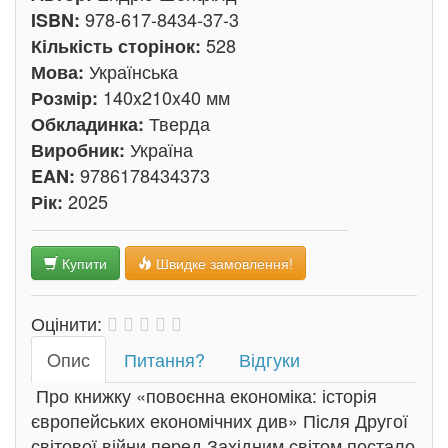
978-617-8434-37-3
ISBN:
528
Кількість сторінок:
Українська
Мова:
140x210x40 мм
Розмір:
Тверда
Обкладинка:
Україна
Виробник:
9786178434373
EAN:
2025
Рік:
Купити
Швидке замовлення!
Оцінити:
Oпис
Питання?
Відгуки
Про книжку «повоєнна економіка: історія
європейських економічних див» Після Другої
світової війни перед Західним світом постало