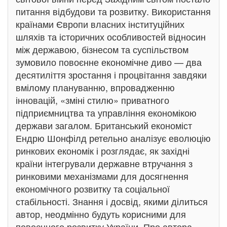
питання відбудови та розвитку. Використання
країнами Європи власних інституційних
шляхів та історичних особливостей відносин
між державою, бізнесом та суспільством
зумовило повоєнне економічне диво — два
десятиліття зростання і процвітання завдяки
вмілому плануванню, впровадженню
інновацій, «зміні стилю» приватного
підприємництва та управління економікою
держави загалом. Британський економіст
Ендрю Шонфілд ретельно аналізує еволюцію
ринкових економік і розглядає, як західні
країни інтегрували державне втручання з
ринковими механізмами для досягнення
економічного розвитку та соціальної
стабільності. Знання і досвід, якими ділиться
автор, неодмінно будуть корисними для
повоєнного розвитку України. Про автора