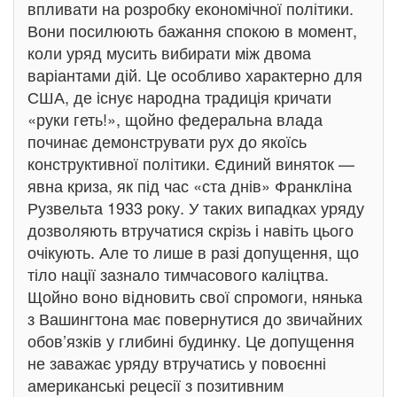
впливати на розробку економічної політики.
Вони посилюють бажання спокою в момент,
коли уряд мусить вибирати між двома
варіантами дій. Це особливо характерно для
США, де існує народна традиція кричати
«руки геть!», щойно федеральна влада
починає демонструвати рух до якоїсь
конструктивної політики. Єдиний виняток —
явна криза, як під час «ста днів» Франкліна
Рузвельта 1933 року. У таких випадках уряду
дозволяють втручатися скрізь і навіть цього
очікують. Але то лише в разі допущення, що
тіло нації зазнало тимчасового каліцтва.
Щойно воно відновить свої спромоги, нянька
з Вашингтона має повернутися до звичайних
обов’язків у глибині будинку. Це допущення
не заважає уряду втручатись у повоєнні
американські рецесії з позитивним