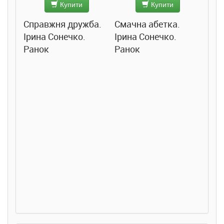
Купити
Купити
Справжня дружба.
Смачна абетка.
Ірина Сонечко.
Ірина Сонечко.
Ранок
Ранок
Розс
сход
дете
Ста
Соло
Ран