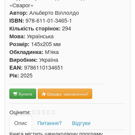
«Сварог»
Альберто Віллолдо
Автор:
978-611-01-3465-1
ISBN:
294
Кількість сторінок:
Українська
Мова:
145x205 мм
Розмір:
М'яка
Обкладинка:
Україна
Виробник:
9786110134651
EAN:
2025
Рік:
Купити
Швидке замовлення!
Оцінити:
Oпис
Питання?
Відгуки
Книга містить швидкодіючу програму