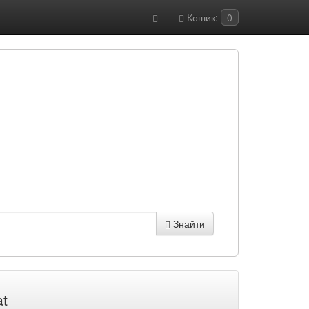
Кошик:
0
Знайти
at