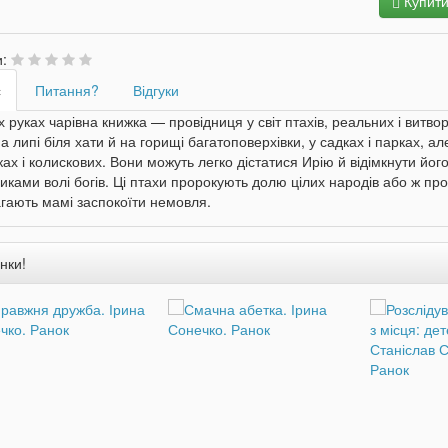
Купит
и:
с
Питання?
Відгуки
 руках чарівна книжка — провідниця у світ птахів, реальних і витво
на липі біля хати й на горищі багатоповерхівки, у садках і парках, а
ах і колискових. Вони можуть легко дістатися Ирію й відімкнути йо
иками волі богів. Ці птахи пророкують долю цілих народів або ж пр
гають мамі заспокоїти немовля.
нки!