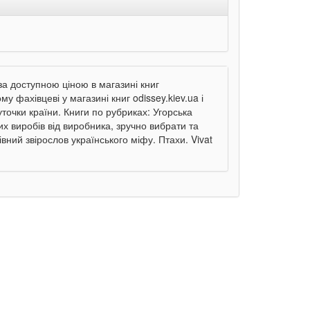
за доступною ціною в магазині книг
му фахівцеві у магазині книг odissey.kiev.ua і
точки країни. Книги по рубриках: Угорська
х виробів від виробника, зручно вибрати та
ний звірослов українського міфу. Птахи. Vivat