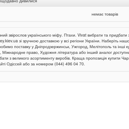
ещодавно дивилися
немає товарів
вний звірослов українського міфу. Птахи. Vivat вибрати та придбати 
ey.kiev.ua зі зручною доставкою у всі регіони України. Наберіть нашо
робимо поставку у Дніпродзержинськ, Ужгород, Мелітополь та інші ку
, Міжнародне право, Художня література або інший аналог доступни
бати з великого асортименту виробів. Краща пропозиція купити Чарів
айті Одіссей або за номером (044) 496 04 70.