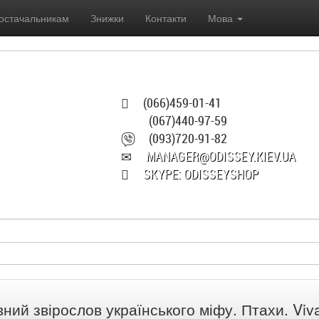
остачальникам
Знижки
Контакти
Мова
(066)459-01-41
(067)440-97-59
(093)720-91-82
MANAGER@ODISSEY.KIEV.UA
SKYPE: ODISSEYSHOP
вний звірослов українського міфу. Птахи. Viv