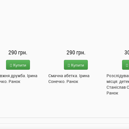
290 грн.
290 грн.
3
Купити
Купити
вжня дружба. Ірина
Смачна абетка. Ірина
Розслідува
чко. Ранок
Сонечко. Ранок
місця: дете
Станіслав 
Ранок