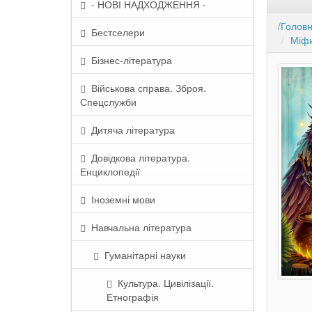
- НОВІ НАДХОДЖЕННЯ -
/Голов
Бестселери
Міфи
Бізнес-література
Військова справа. Зброя.
Спецслужби
Дитяча література
Довідкова література.
Енциклопедії
Іноземні мови
Навчальна література
Гуманітарні науки
Культура. Цивілізації.
Етнографія