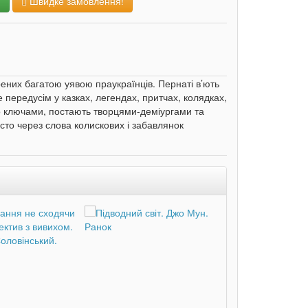
и
Швидке замовлення!
рених багатою уявою праукраїнців. Пернаті в’ють
ле передусім у казках, легендах, притчах, колядках,
го ключами, постають творцями-деміургами та
осто через слова колискових і забавлянок