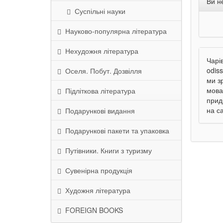
Ви н
Суспільні науки
Науково-популярна література
Нехудожня література
Чарі
odiss
Оселя. Побут. Дозвілля
ми з
мова
Підліткова література
прид
на с
Подарункові видання
Подарункові пакети та упаковка
Путівники. Книги з туризму
Сувенірна продукція
Художня література
FOREIGN BOOKS