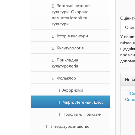
Загальні питання
культури. Охорона
пам'яток історії та
Оцінит
культури
Oпи
Історія культури
У ваших
гнізда 
Культурологія
щедрівк
провісн
Прикладна
допома
культурологія
Фольклор
Нови
Афоризми
Міфи. Легенди. Епос
Прислів'я. Приказки
Літературознавство