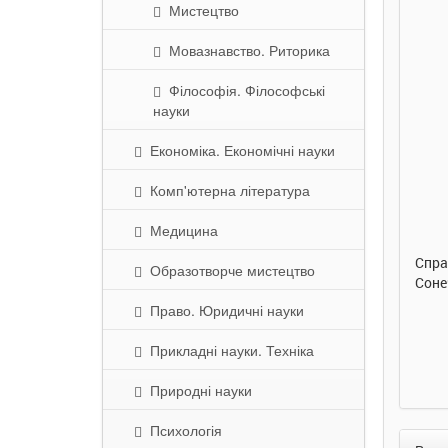
Мистецтво
Мовазнавство. Риторика
Філософія. Філософські
науки
Економіка. Економічні науки
290 грн.
290 грн.
Комп'ютерна література
Купити
Купити
Медицина
Улюблена абетка. Ірина
Таке велике слоненя. Ірина
Спра
Образотворче мистецтво
Сонечко. Ранок
Сонечко. Ранок
Соне
Право. Юридичні науки
Прикладні науки. Техніка
Природні науки
Психологія