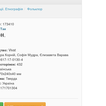
ції. Етнографія
Фольклор
у:
173410
:
Так
рн.
цтво:
Vivat
ра Корній, Софія Мудра, Єлизавета Варава
-617-17-0130-4
 сторінок:
432
аїнська
70x240x40 мм
ка:
Тверда
к:
Україна
6171701304