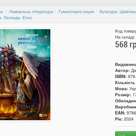
на
Навчальна література
Гуманітарні науки
Культура. Цивіліза
. Легенди. Епос
Код товар
На складі
568 г
Видавни
Автор:
Да
ISBN:
978
Кількість
Мова:
Укр
Розмір:
1
Обкладин
Виробни
EAN:
978
Рік:
2024