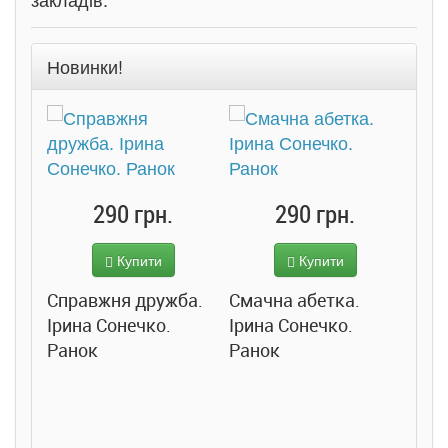
Новинки!
290 грн.
290 грн.
Купити
Купити
Справжня дружба.
Смачна абетка.
Ірина Сонечко.
Ірина Сонечко.
Ранок
Ранок
Розс
сход
дете