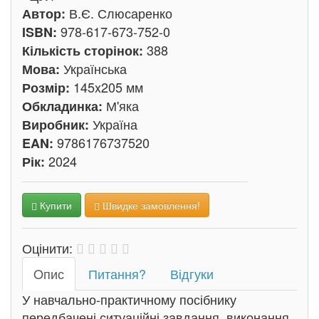
В.Є. Слюсаренко
Автор:
978-617-673-752-0
ISBN:
388
Кількість сторінок:
Українська
Мова:
145x205 мм
Розмір:
М'яка
Обкладинка:
Україна
Виробник:
9786176737520
EAN:
2024
Рік:
Купити
Швидке замовлення!
Оцінити:
Oпис
Питання?
Відгуки
У навчально-практичному посібнику
передбачені ситуаційні завдання, виконання