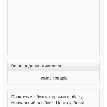
Ста
Соло
Ран
Ви нещодавно дивилися
немає товарів
Практикум з бухгалтерського обліку.
Навчальний посібник. Центр учбової