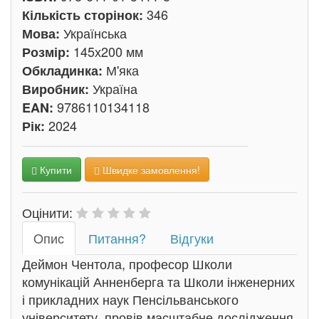
346
Кількість сторінок:
Українська
Мова:
145х200 мм
Розмір:
М'яка
Обкладинка:
Україна
Виробник:
9786110134118
EAN:
2024
Рік:
Купити
Швидке замовлення!
Оцінити:
Oпис
Питання?
Відгуки
Деймон Чентола, професор Школи
комунікацій Анненберга та Школи інженерних
і прикладних наук Пенсільванського
університету, провів масштабне дослідження