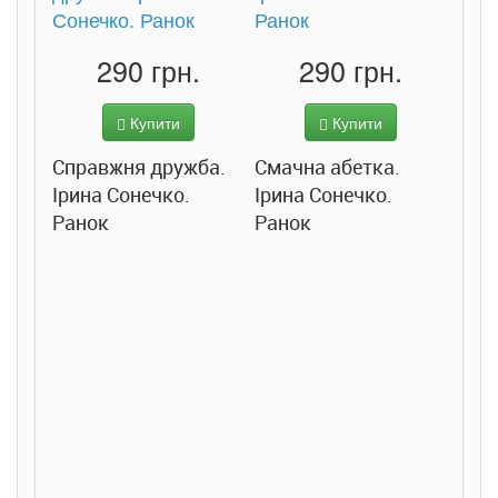
290 грн.
290 грн.
Купити
Купити
Справжня дружба.
Смачна абетка.
Ірина Сонечко.
Ірина Сонечко.
Ранок
Ранок
Розс
сход
дете
Ста
Соло
Ран