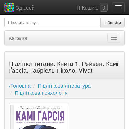
Кошик:
0
Одіссей
Знайти
Каталог
Підлітки-титани. Книга 1. Рейвен. Камі
Ґарсіа, Ґабріель Піколо. Vivat
/Головна
Підліткова література
Підліткова психологія