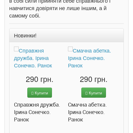
в собі сили прийняти себе справжнього і
навчитися довіряти не лише іншим, а й
самому собі.
Новинки!
290 грн.
290 грн.
Купити
Купити
Справжня дружба.
Смачна абетка.
Ірина Сонечко.
Ірина Сонечко.
Ранок
Ранок
Розс