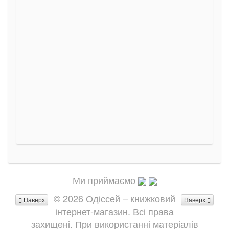
сход
дете
Ста
Соло
Ран
Ми приймаємо
© 2026 Одіссей – книжковий
Наверх
Наверх
інтернет-магазин. Всі права
захищені. При використанні матеріалів