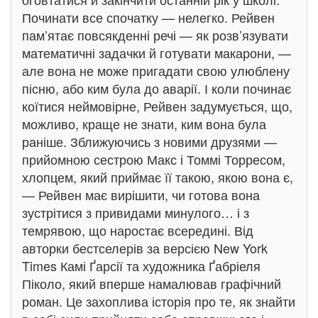
Починати все спочатку — нелегко. Рейвен
пам’ятає повсякденні речі — як розв’язувати
математичні задачки й готувати макарони, —
але вона не може пригадати свою улюблену
пісню, або ким була до аварії. І коли починає
коїтися неймовірне, Рейвен задумується, що,
можливо, краще не знати, ким вона була
раніше. Зближуючись з новими друзями —
прийомною сестрою Макс і Томмі Торресом,
хлопцем, який приймає її такою, якою вона є,
— Рейвен має вирішити, чи готова вона
зустрітися з привидами минулого… і з
темрявою, що наростає всередині. Від
авторки бестселерів за версією New York
Times Камі Ґарсії та художника Ґабріеля
Піколо, який вперше намалював графічний
роман. Це захоплива історія про те, як знайти