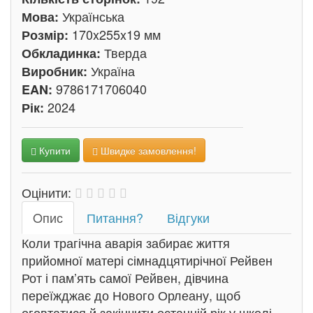
Українська
Мова:
170x255x19 мм
Розмір:
Тверда
Обкладинка:
Україна
Виробник:
9786171706040
EAN:
2024
Рік:
Купити
Швидке замовлення!
Оцінити:
Oпис
Питання?
Відгуки
Коли трагічна аварія забирає життя
прийомної матері сімнадцятирічної Рейвен
Рот і пам’ять самої Рейвен, дівчина
переїжджає до Нового Орлеану, щоб
оговтатися й закінчити останній рік у школі.