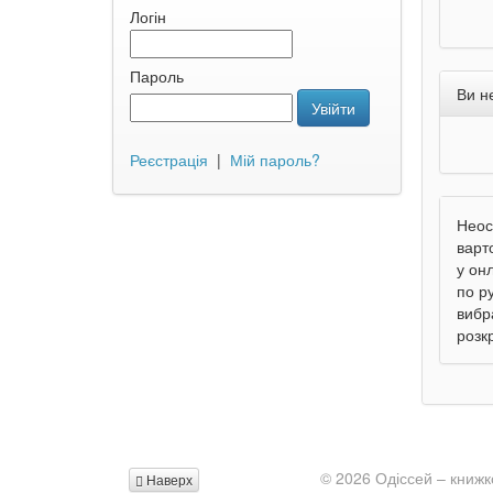
Логін
Пароль
Ви н
Увійти
Реєстрація
|
Мій пароль?
Неос
варт
у онл
по р
вибр
розкр
© 2026 Одіссей – книжк
Наверх