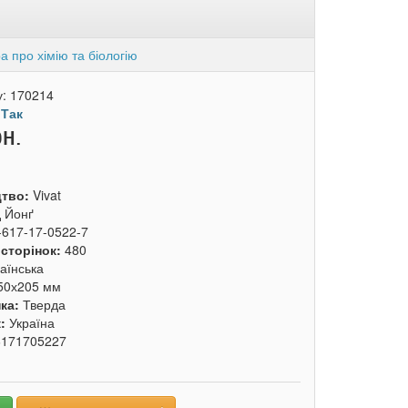
 про хімію та біологію
у:
170214
:
Так
рн.
цтво:
Vivat
 Йонґ
-617-17-0522-7
 сторінок:
480
аїнська
50х205 мм
ка:
Тверда
к:
Україна
6171705227