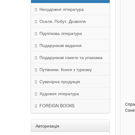
Нехудожня література
Оселя. Побут. Дозвілля
Підліткова література
Подарункові видання
Подарункові пакети та упаковка
Путівники. Книги з туризму
290 грн.
290 грн.
Сувенірна продукція
Купити
Купити
Художня література
Улюблена абетка. Ірина
Таке велике слоненя. Ірина
Спра
FOREIGN BOOKS
Сонечко. Ранок
Сонечко. Ранок
Соне
Авторизація