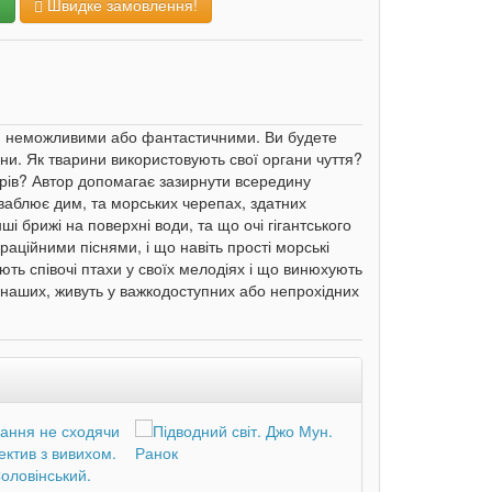
и
Швидке замовлення!
ся неможливими або фантастичними. Ви будете
ини. Як тварини використовують свої органи чуття?
ьорів? Автор допомагає зазирнути всередину
риваблює дим, та морських черепах, здатних
і брижі на поверхні води, та що очі гігантського
аційними піснями, і що навіть прості морські
ують співочі птахи у своїх мелодіях і що винюхують
д наших, живуть у важкодоступних або непрохідних