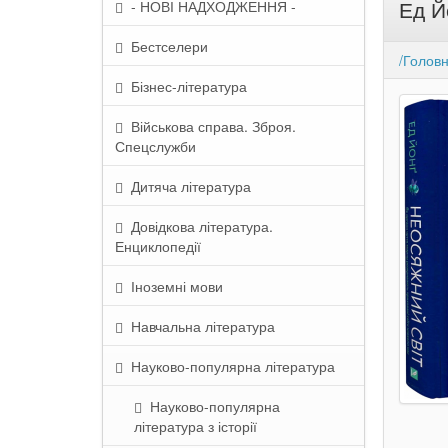
Ед Й
- НОВІ НАДХОДЖЕННЯ -
Бестселери
/Голов
Бізнес-література
Військова справа. Зброя.
Спецслужби
Дитяча література
Довідкова література.
Енциклопедії
Іноземні мови
Навчальна література
Науково-популярна література
Науково-популярна
література з історії