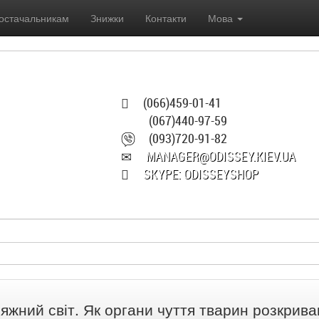
остачальникам
Знижки
Контакти
Мова
(066)459-01-41
(067)440-97-59
(093)720-91-82
MANAGER@ODISSEY.KIEV.UA
SKYPE: ODISSEYSHOP
яжний світ. Як органи чуття тварин розкрива