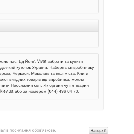
оло нас. Ед Йонґ. Vivat вибрати та купити
дь-який куточок України. Наберіть співробітнику
ерква, Черкаси, Миколаїв та інші міста. Книги
алог вигідних товарів від виробника, можна
упити Неосяжний світ. Як органи чуття тварин
.kiev.ua або за номером (044) 496 04 70.
іалів посилання обов'язкове.
Наверх