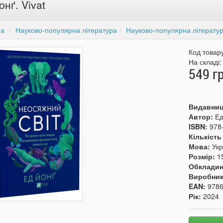
онґ. Vivat
на
Науково-популярна література
Науково-популярна література
Код товар
На складі
549 г
Видавни
Автор:
Ед
ISBN:
978
Кількість
Мова:
Укр
Розмір:
1
Обкладин
Виробни
EAN:
978
Рік:
2024