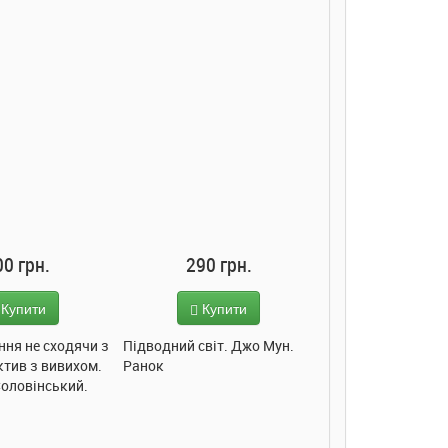
00 грн.
290 грн.
285 грн
Купити
Купити
Купит
ння не сходячи з
Підводний світ. Джо Мун.
Моє любе кошеня.
ктив з вивихом.
Ранок
Пуляєва. Ранок
Соловінський.