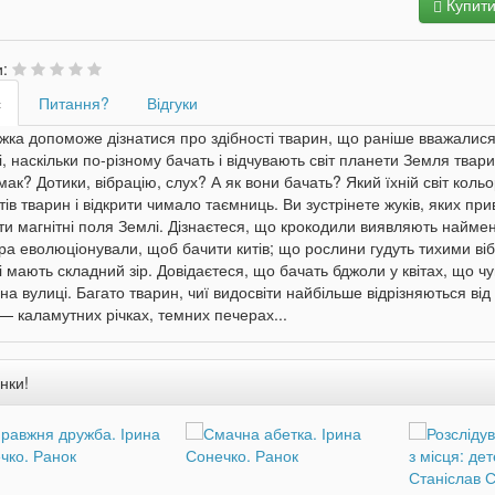
Купит
и:
с
Питання?
Відгуки
жка допоможе дізнатися про здібності тварин, що раніше вважали
, наскільки по-різному бачать і відчувають світ планети Земля твар
мак? Дотики, вібрацію, слух? А як вони бачать? Який їхній світ кол
тів тварин і відкрити чимало таємниць. Ви зустрінете жуків, яких п
ти магнітні поля Землі. Дізнаєтеся, що крокодили виявляють найменш
а еволюціонували, щоб бачити китів; що рослини гудуть тихими вібр
і мають складний зір. Довідаєтеся, що бачать бджоли у квітах, що ч
на вулиці. Багато тварин, чиї видосвіти найбільше відрізняються ві
— каламутних річках, темних печерах...
нки!