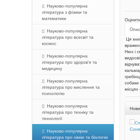
Науково-популярна
література з фізики та
математики
Оцінит
Oпи
Науково-популярна
література про всесвіт та
Ця кни
космос
вражені
Нюх і с
Науково-популярна
видосві
література про здоров'я та
відчува
медицину
кальмар
гребінц
Науково-популярна
собаки 
література про мислення та
місцях 
психологію
Науково-популярна
Нови
література про техніку та
технології
Науково-популярна
література про хімію та біологію