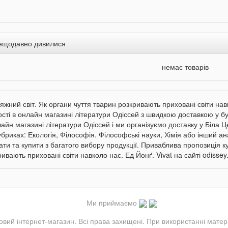
ещодавно дивилися
немає товарів
яжний світ. Як органи чуття тварин розкривають приховані світи навк
ості в онлайн магазині літератури Одіссей з швидкою доставкою у бу
айн магазині літератури Одіссей і ми організуємо доставку у Біла Ц
убриках: Екологія, Філософія. Філософські науки, Хімія або інший ан
ати та купити з багатого вибору продукції. Приваблива пропозиція к
ивають приховані світи навколо нас. Ед Йонґ. Vivat на сайті odissey
Ми приймаємо
овий інтернет-магазин. Всі права захищені. При використанні матер