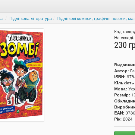
на
Підліткова література
Підліткові комікси, графічні новели, ма
Код товар
На складі
230 г
Видавни
Автор:
Ґа
ISBN:
978
Кількість
Мова:
Укр
Розмір:
1
Обкладин
Виробни
EAN:
978
Рік:
2024