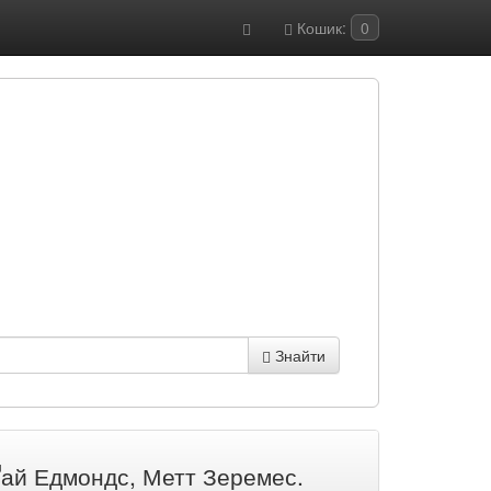
Кошик:
0
Знайти
 Ґай Едмондс, Метт Зеремес.