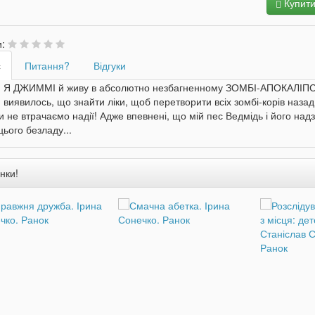
Купит
и:
с
Питання?
Відгуки
! Я ДЖИММІ й живу в абсолютно незбагненному ЗОМБІ-АПОКАЛІПСИСІ
І виявилось, що знайти ліки, щоб перетворити всіх зомбі-корів назад
 не втрачаємо надії! Адже впевнені, що мій пес Ведмідь і його на
цього безладу...
нки!