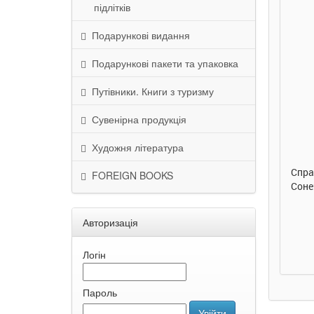
підлітків
Подарункові видання
Подарункові пакети та упаковка
Путівники. Книги з туризму
290 грн.
290 грн.
Сувенірна продукція
Купити
Купити
Художня література
Улюблена абетка. Ірина
Таке велике слоненя. Ірина
Спра
FOREIGN BOOKS
Сонечко. Ранок
Сонечко. Ранок
Соне
Авторизація
Логін
Пароль
Увійти