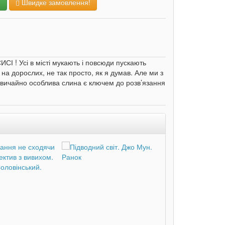
и
Швидке замовлення!
 ! Усі в місті мукають і повсюди пускають
 на дорослих, не так просто, як я думав. Але ми з
дзвичайно особлива слина є ключем до розв’язання