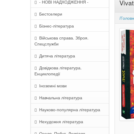
Vivat
- НОВІ НАДХОДЖЕННЯ -
Бестселери
/Голов
Бізнес-література
Військова справа. Зброя.
Спецслужби
Дитяча література
Довідкова література.
Енциклопедії
Іноземні мови
Навчальна література
Науково-популярна література
Нехудожня література
Оселя. Побут. Дозвілля