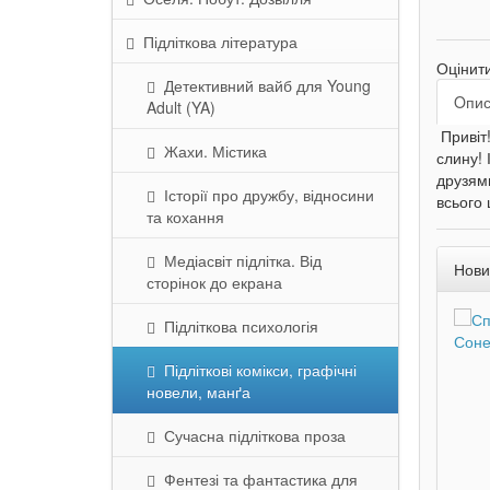
Підліткова література
Оцінит
Детективний вайб для Young
Oпи
Adult (YA)
Привіт
Жахи. Містика
слину! 
друзями
Історії про дружбу, відносини
всього 
та кохання
Медіасвіт підлітка. Від
Нови
сторінок до екрана
Підліткова психологія
Підліткові комікси, графічні
новели, манґа
Сучасна підліткова проза
Фентезі та фантастика для