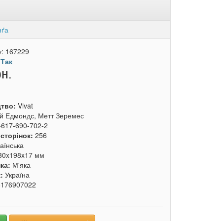
нґа
у:
167229
:
Так
рн.
цтво:
Vivat
й Едмондс, Метт Зеремес
-617-690-702-2
 сторінок:
256
аїнська
30x198x17 мм
ка:
М'яка
к:
Україна
6176907022