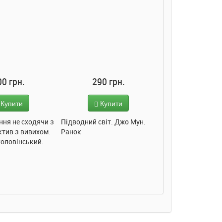
00 грн.
290 грн.
285 грн
Купити
Купити
Купит
ння не сходячи з
Підводний світ. Джо Мун.
Моє любе кошеня.
ктив з вивихом.
Ранок
Пуляєва. Ранок
Соловінський.