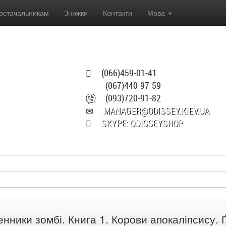
остачальникам
Знижки
Контакти
Мова
(066)459-01-41
(067)440-97-59
(093)720-91-82
MANAGER@ODISSEY.KIEV.UA
SKYPE: ODISSEYSHOP
нники зомбі. Книга 1. Корови апокаліпсису.