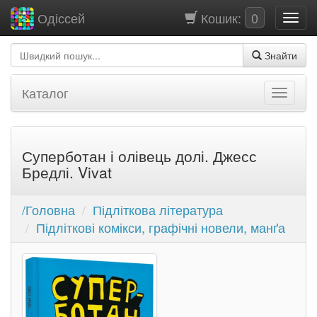
Кошик:
0
Одіссей
Знайти
Каталог
Суперботан і олівець долі. Джесс
Бредлі. Vivat
/Головна
Підліткова література
Підліткові комікси, графічні новели, манґа