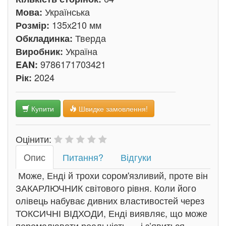
Українська
Мова:
135х210 мм
Розмір:
Тверда
Обкладинка:
Україна
Виробник:
9786171703421
EAN:
2024
Рік:
Купити
Швидке замовлення!
Оцінити:
Oпис
Питання?
Відгуки
Може, Енді й трохи сором'язливий, проте він
ЗАКАРЛЮЧНИК світового рівня. Коли його
олівець набуває дивних властивостей через
ТОКСИЧНІ ВІДХОДИ, Енді виявляє, що може
перемалювати реальність — і з’явиться