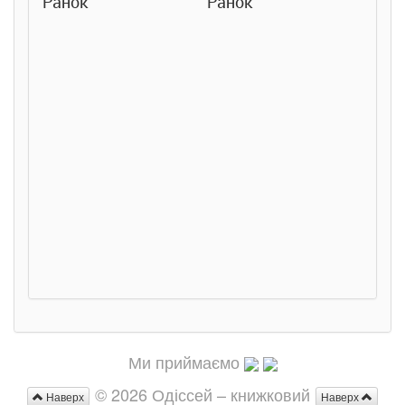
Ранок
Ранок
Розс
сход
дете
Ста
Соло
Ран
Ми приймаємо
© 2026 Одіссей – книжковий
Наверх
Наверх