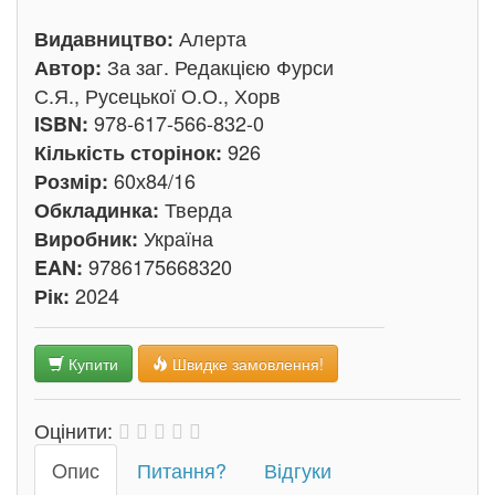
Алерта
Видавництво:
За заг. Редакцією Фурси
Автор:
С.Я., Русецької О.О., Хорв
978-617-566-832-0
ISBN:
926
Кількість сторінок:
60х84/16
Розмір:
Тверда
Обкладинка:
Україна
Виробник:
9786175668320
EAN:
2024
Рік:
Купити
Швидке замовлення!
Оцінити:
Oпис
Питання?
Відгуки