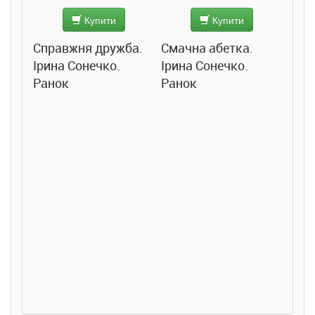
Купити
Купити
Справжня дружба.
Смачна абетка.
Ірина Сонечко.
Ірина Сонечко.
Ранок
Ранок
Розс
сход
дете
Ста
Соло
Ран