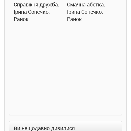
Справжня дружба.
Смачна абетка.
Ірина Сонечко.
Ірина Сонечко.
Ранок
Ранок
Розс
сход
дете
Ста
Соло
Ран
Ви нещодавно дивилися