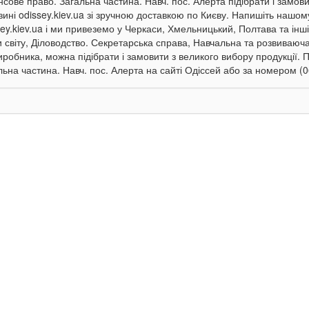
нсове право. Загальна частина. Навч. пос. Алерта підібрати і замов
зині odissey.kiev.ua зі зручною доставкою по Києву. Напишіть нашо
sey.kiev.ua і ми привеземо у Черкаси, Хмельницький, Полтава та інші
и світу, Діловодство. Секретарська справа, Навчальна та розвиваюч
виробника, можна підібрати і замовити з великого вибору продукції.
льна частина. Навч. пос. Алерта на сайті Одіссей або за номером (0