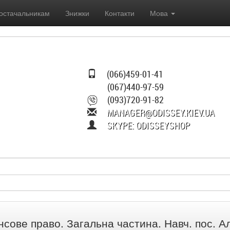
остачальникам
Знижки
Контакти
Мова
(066)459-01-41
(067)440-97-59
(093)720-91-82
MANAGER@ODISSEY.KIEV.UA
SKYPE: ODISSEYSHOP
нсове право. Загальна частина. Навч. пос. А