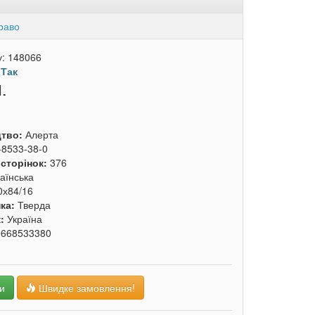
раво
у:
148066
:
Так
.
цтво:
Алерта
-8533-38-0
 сторінок:
376
аїнська
0х84/16
ка:
Тверда
к:
Україна
9668533380
и
Швидке замовлення!