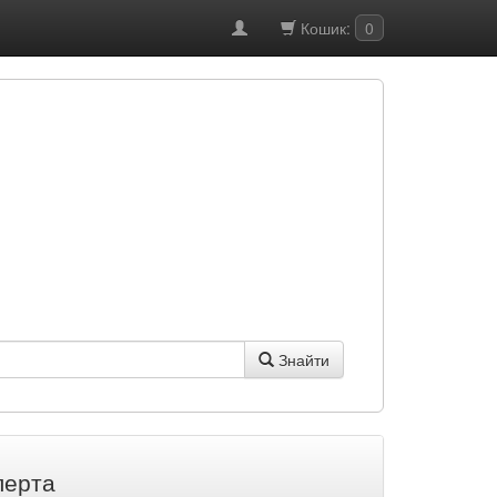
Кошик:
0
Знайти
лерта