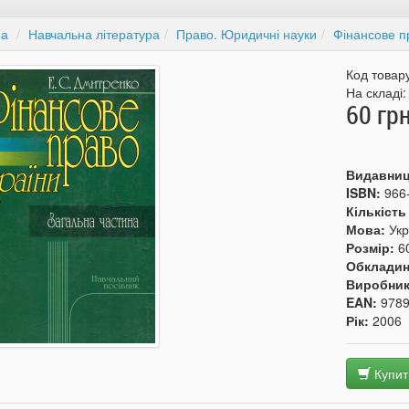
на
Навчальна література
Право. Юридичні науки
Фінансове п
Код товар
На складі
60 грн
Видавни
ISBN:
966
Кількість
Мова:
Укр
Розмір:
6
Обкладин
Виробни
EAN:
978
Рік:
2006
Купит