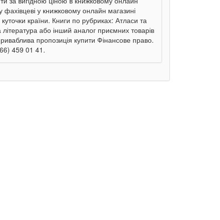
ити за вигідною ціною в книжковому онлайн
му фахівцеві у книжковому онлайн магазині
 куточки країни. Книги по рубриках: Атласи та
а література або інший аналог приємних товарів
 Приваблива пропозиція купити Фінансове право.
66) 459 01 41.