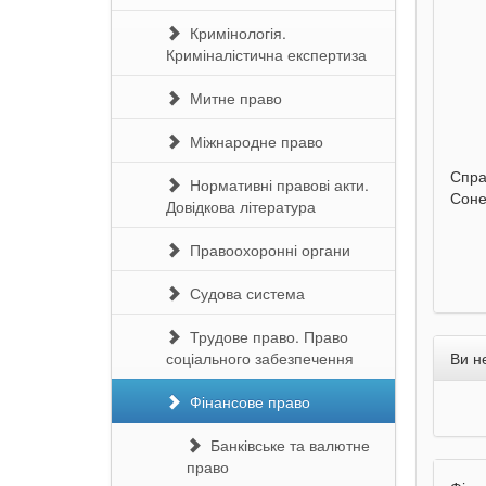
Кримінологія.
Криміналістична експертиза
290 грн.
290 грн.
Митне право
Купити
Купити
Міжнародне право
Улюблена абетка. Ірина
Таке велике слоненя. Ірина
Спра
Нормативні правові акти.
Сонечко. Ранок
Сонечко. Ранок
Соне
Довідкова література
Правоохоронні органи
Судова система
Трудове право. Право
соціального забезпечення
Ви н
Фінансове право
Банківське та валютне
право