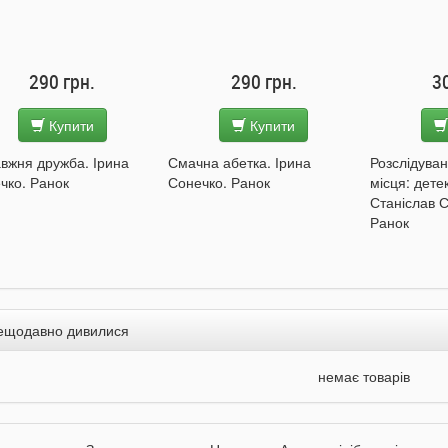
290 грн.
290 грн.
3
Купити
Купити
вжня дружба. Ірина
Смачна абетка. Ірина
Розслідуван
чко. Ранок
Сонечко. Ранок
місця: дете
Станіслав С
Ранок
ещодавно дивилися
немає товарів