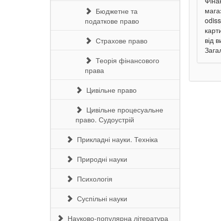
Фіна
мага
Бюджетне та
odis
податкове право
карт
від 
Страхове право
Зага
Теорія фінансового
права
Цивільне право
Цивільне процесуальне
право. Судоустрій
Прикладні науки. Техніка
Природні науки
Психологія
Суспільні науки
Науково-популярна література