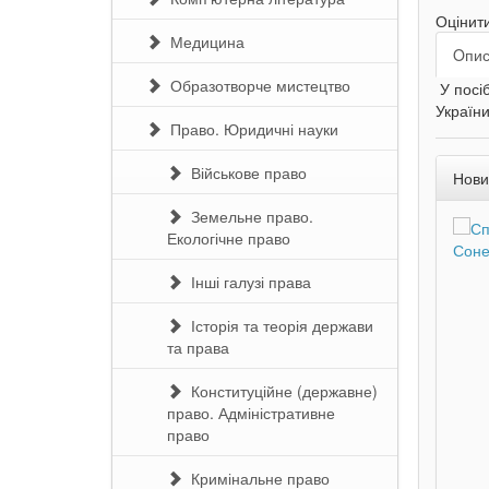
Оцінит
Медицина
Oпи
Образотворче мистецтво
У посіб
України
Право. Юридичні науки
Військове право
Нови
Земельне право.
Екологічне право
Інші галузі права
Історія та теорія держави
та права
Конституційне (державне)
право. Адміністративне
право
Кримінальне право