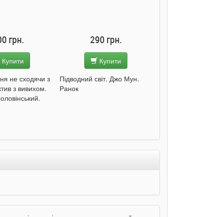
00 грн.
290 грн.
285 грн
Купити
Купити
Купит
ня не сходячи з
Підводний світ. Джо Мун.
Моє любе кошеня
ктив з вивихом.
Ранок
Пуляєва. Ранок
оловінський.