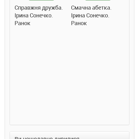
Справжня дружба.
Смачна абетка.
Ірина Сонечко.
Ірина Сонечко.
Ранок
Ранок
Розс
сход
дете
Ста
Соло
Ран
Ви нещодавно дивилися