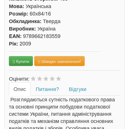
Українська
Мова:
60х84/16
Розмір:
Тверда
Обкладинка:
Україна
Виробник:
9789662183559
EAN:
2009
Рік:
Купити
Швидке замовлення!
Оцінити:
Oпис
Питання?
Відгуки
Розглядаються сутність податкового права
та основні принципи побудови податкової
системи України, питання адміністрування
податків та механізм справляння основних
видів податків і зборів. Особлива увага