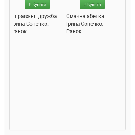
Купити
Підв
300 грн.
ба.
Смачна абетка.
Джо
Ірина Сонечко.
Купити
Ранок
Розслідування не
сходячи з місця:
детектив з вивихом.
Станіслав
Соловінський.
Ранок