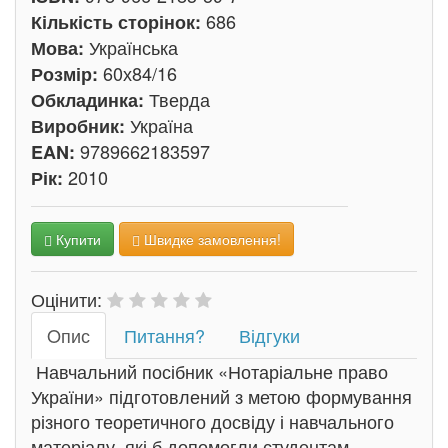
686
Кількість сторінок:
Українська
Мова:
60х84/16
Розмір:
Тверда
Обкладинка:
Україна
Виробник:
9789662183597
EAN:
2010
Рік:
Купити
Швидке замовлення!
Оцінити:
Oпис
Питання?
Відгуки
Навчальний посібник «Нотаріальне право
України» підготовлений з метою формування
різного теоретичного досвіду і навчального
матеріалу, які б допомогли студентам,