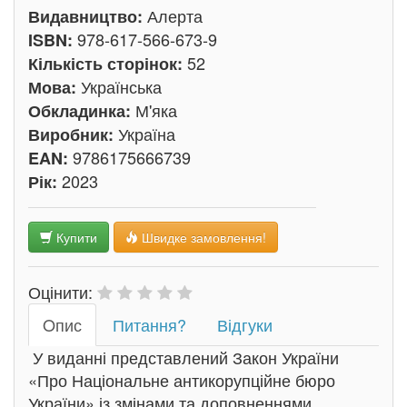
Алерта
Видавництво:
978-617-566-673-9
ISBN:
52
Кількість сторінок:
Українська
Мова:
М'яка
Обкладинка:
Україна
Виробник:
9786175666739
EAN:
2023
Рік:
Купити
Швидке замовлення!
Оцінити:
Oпис
Питання?
Відгуки
У виданні представлений Закон України
«Про Національне антикорупційне бюро
України» із змінами та доповненнями.