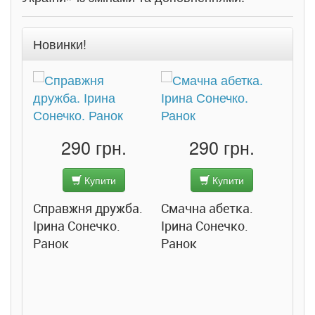
Новинки!
290 грн.
290 грн.
Купити
Купити
Справжня дружба.
Смачна абетка.
Ірина Сонечко.
Ірина Сонечко.
Ранок
Ранок
Розс
сход
дете
Ста