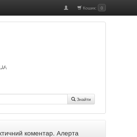
Кошик:
0
UA
Знайти
актичний коментар. Алерта