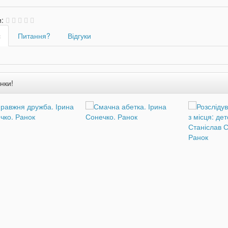
и:
с
Питання?
Відгуки
нки!