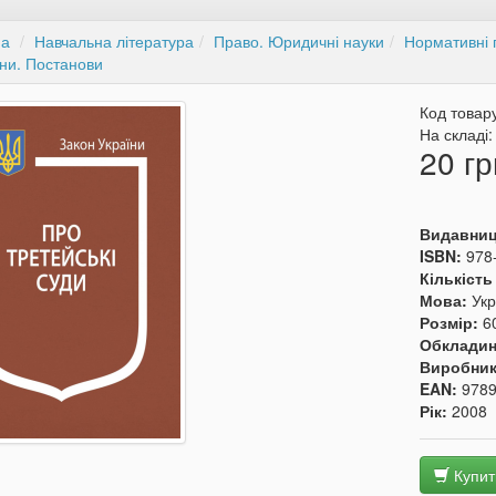
на
Навчальна література
Право. Юридичні науки
Нормативні п
ни. Постанови
Код товар
На складі
20 гр
Видавни
ISBN:
978
Кількість
Мова:
Укр
Розмір:
6
Обкладин
Виробни
EAN:
978
Рік:
2008
Купит