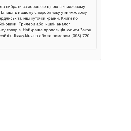
ерта вибрати за хорошою ціною в книжковому
. Напишіть нашому співробітнику у книжковому
ердянськ та інші куточки країни. Книги по
 Бойовики. Трилери або інший аналог
нту товарів. Найкраща пропозиція купити Закон
сайті odissey.kiev.ua або за номером (093) 720