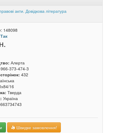
равові акти. Довідкова література
у:
148098
:
Так
н.
цтво:
Алерта
-966-373-474-3
 сторінок:
432
аїнська
0х84/16
ка:
Тверда
к:
Україна
9663734743
и
Швидке замовлення!