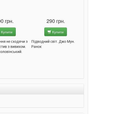
0 грн.
290 грн.
285 грн
Купити
Купити
Купит
ння не сходячи з
Підводний світ. Джо Мун.
Моє любе кошеня.
ктив з вивихом.
Ранок
Пуляєва. Ранок
Соловінський.