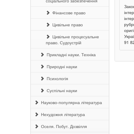
соціального забезпечення
Зако
інте
Фінансове право
інтер
рубр
Цивільне право
ориг
Укра
Цивільне процесуальне
91 82
право. Судоустрій
Прикладні науки. Техніка
Природні науки
Психологія
Суспільні науки
Науково-популярна література
Нехудожня література
Оселя. Побут. Дозвілля