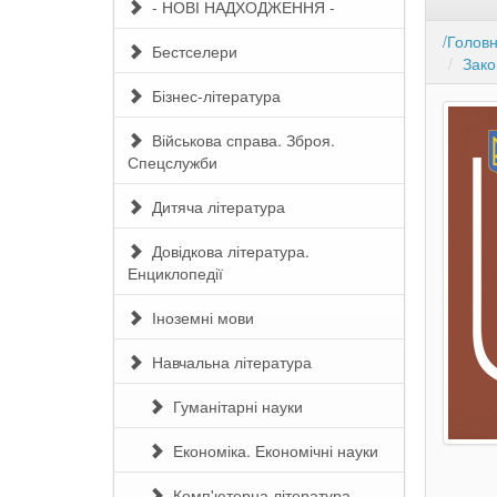
- НОВІ НАДХОДЖЕННЯ -
/Голов
Бестселери
Зако
Бізнес-література
Військова справа. Зброя.
Спецслужби
Дитяча література
Довідкова література.
Енциклопедії
Іноземні мови
Навчальна література
Гуманітарні науки
Економіка. Економічні науки
Комп'ютерна література