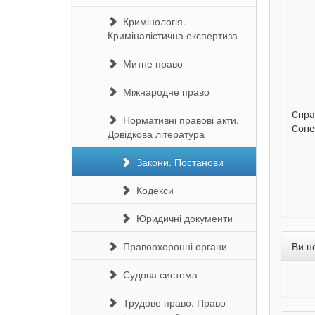
Кримінологія.
Криміналістична експертиза
290 грн.
290 грн.
Митне право
Купити
Купити
Міжнародне право
Улюблена абетка. Ірина
Таке велике слоненя. Ірина
Спра
Нормативні правові акти.
Сонечко. Ранок
Сонечко. Ранок
Соне
Довідкова література
Закони. Постанови
Кодекси
Юридичні документи
Правоохоронні органи
Ви н
Судова система
Трудове право. Право