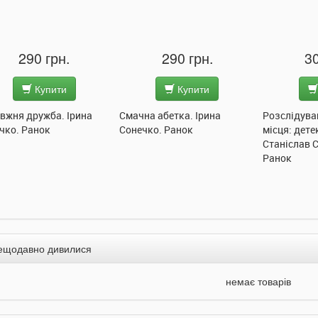
290 грн.
290 грн.
30
Купити
Купити
вжня дружба. Ірина
Смачна абетка. Ірина
Розслідува
чко. Ранок
Сонечко. Ранок
місця: дете
Станіслав 
Ранок
ещодавно дивилися
немає товарів