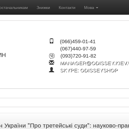
остачальникам
Знижки
Контакти
Мова
(066)459-01-41
(067)440-97-59
ИН
(093)720-91-82
MANAGER@ODISSEY.KIEV.
SKYPE: ODISSEYSHOP
н України "Про третейські суди": науково-пр