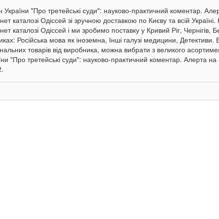
н України "Про третейські суди": науково-практичний коментар. Ал
рнет каталозі Одіссей зі зручною доставкою по Києву та всій Україні
нет каталозі Одіссей і ми зробимо поставку у Кривий Ріг, Чернігів, Б
иках: Російська мова як іноземна, Інші галузі медицини, Детективи.
інальних товарів від виробника, можна вибрати з великого асортиме
їни "Про третейські суди": науково-практичний коментар. Алерта на 
.