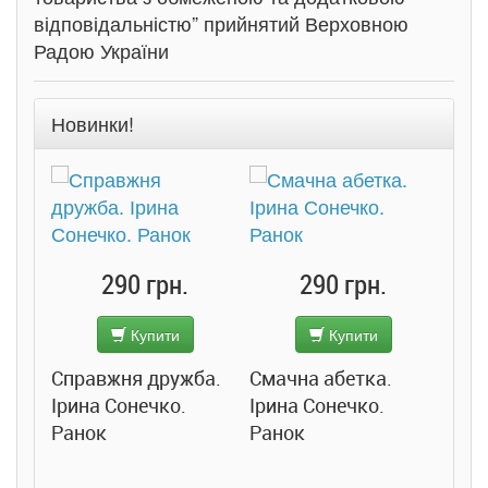
відповідальністю” прийнятий Верховною
Радою України
Новинки!
290 грн.
290 грн.
Купити
Купити
Справжня дружба.
Смачна абетка.
Ірина Сонечко.
Ірина Сонечко.
Ранок
Ранок
Розс
сход