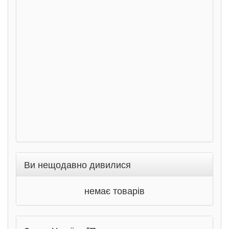
дете
Ста
Соло
Ран
Ви нещодавно дивилися
немає товарів