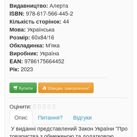
Алерта
Видавництво:
978-617-566-445-2
ISBN:
44
Кількість сторінок:
Українська
Мова:
60х84/16
Розмір:
М'яка
Обкладинка:
Україна
Виробник:
9786175664452
EAN:
2023
Рік:
Купити
Швидке замовлення!
Оцінити:
Oпис
Питання?
Відгуки
У виданні представлений Закон України “Про
товариства з обмеженою та додатковою