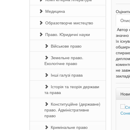
Медицина
Оцінит
Oпи
Образотворче мистецтво
Автор с
Право. Юридичні науки
значно 
їх існу
Військове право
обширни
спираюч
Земельне право.
диплому
Екологічне право
коменто
не завж
Інші галузі права
закладі
Історія та теорія держави
та права
Нови
Конституційне (державне)
право. Адміністративне
право
Кримінальне право