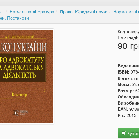
на
Навчальна література
Право. Юридичні науки
Нормативні п
ни. Постанови
Код товар
На складі
90 гр
Видавни
ISBN:
978
Кількість
Мова:
Укр
Розмір:
6
Обкладин
Виробни
EAN:
978
Рік:
2013
Купит