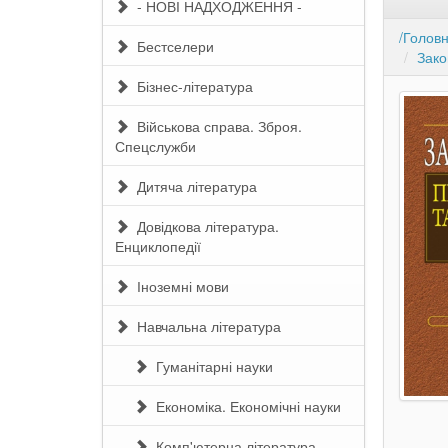
- НОВІ НАДХОДЖЕННЯ -
/Голов
Бестселери
Зако
Бізнес-література
Військова справа. Зброя.
Спецслужби
Дитяча література
Довідкова література.
Енциклопедії
Іноземні мови
Навчальна література
Гуманітарні науки
Економіка. Економічні науки
Комп'ютерна література