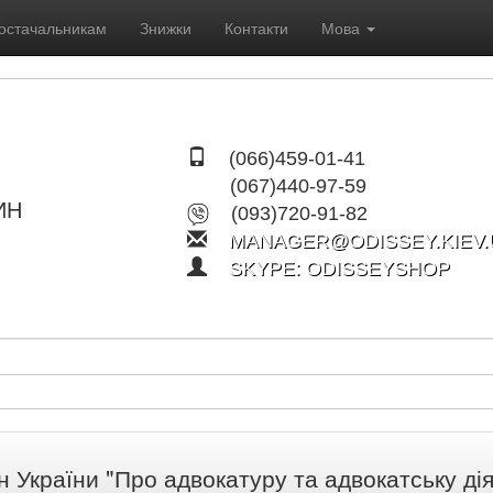
остачальникам
Знижки
Контакти
Мова
(066)459-01-41
(067)440-97-59
ИН
(093)720-91-82
MANAGER@ODISSEY.KIEV.
SKYPE: ODISSEYSHOP
н України "Про адвокатуру та адвокатську д