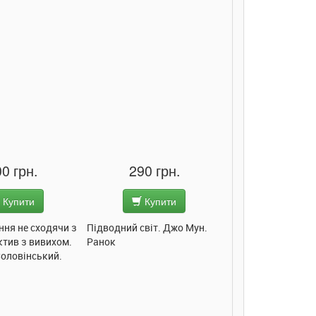
0 грн.
290 грн.
285 грн
Купити
Купити
Купит
ння не сходячи з
Підводний світ. Джо Мун.
Моє любе кошеня.
ктив з вивихом.
Ранок
Пуляєва. Ранок
Соловінський.