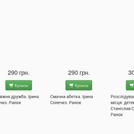
290 грн.
290 грн.
30
Купити
Купити
вжня дружба. Ірина
Смачна абетка. Ірина
Розслідува
чко. Ранок
Сонечко. Ранок
місця: дете
Станіслав 
Ранок