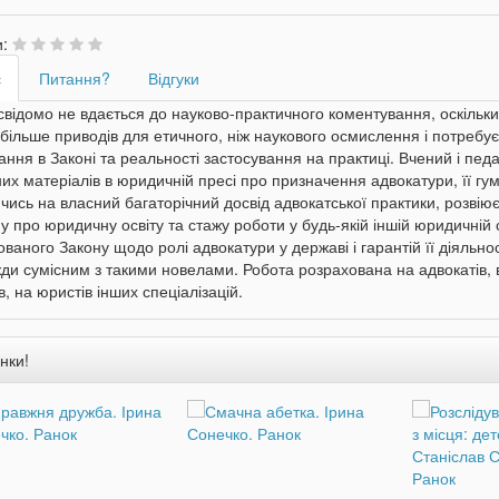
и:
с
Питання?
Відгуки
відомо не вдається до науково-практичного коментування, оскільки, 
більше приводів для етичного, ніж наукового осмислення і потребує
вання в Законі та реальності застосування на практиці. Вчений і педа
х матеріалів в юридичній пресі про призначення адвокатури, її гу
ись на власний багаторічний досвід адвокатської практики, розві
 про юридичну освіту та стажу роботи у будь-якій іншій юридичній 
ваного Закону щодо ролі адвокатури у державі і гарантій її діяльно
ди сумісним з такими новелами. Робота розрахована на адвокатів, 
в, на юристів інших спеціалізацій.
нки!