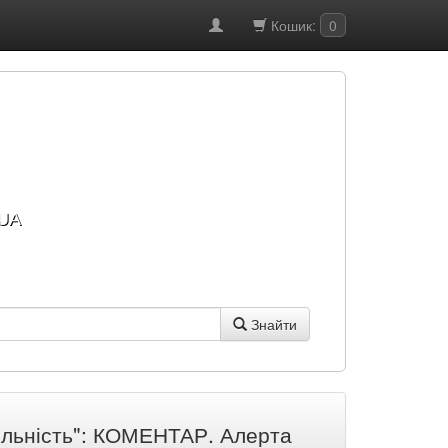
Кошик:
0
UA
Знайти
іяльність": КОМЕНТАР. Алерта