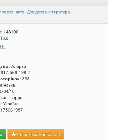
равові акти. Довідкова література
у:
148100
:
Так
н.
цтво:
Алерта
-617-566-198-7
 сторінок:
368
аїнська
0х84/16
ка:
Тверда
к:
Україна
6175661987
и
Швидке замовлення!