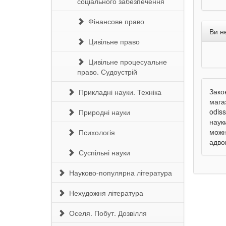
соціального забезпечення
Фінансове право
Ви н
Цивільне право
Цивільне процесуальне
право. Судоустрій
Зако
Прикладні науки. Техніка
магаз
odiss
Природні науки
наук
можн
Психологія
адво
Суспільні науки
Науково-популярна література
Нехудожня література
Оселя. Побут. Дозвілля