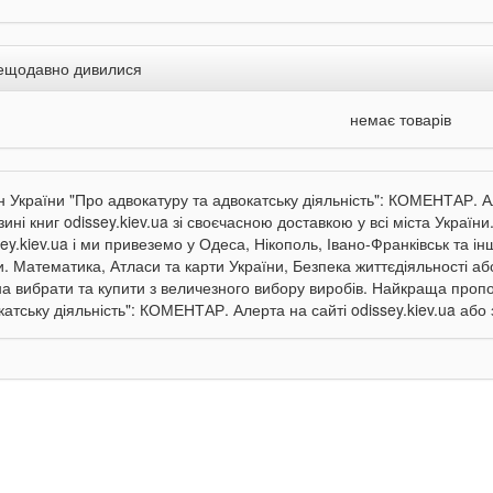
ещодавно дивилися
немає товарів
н України "Про адвокатуру та адвокатську діяльність": КОМЕНТАР. А
ині книг odissey.kiev.ua зі своєчасною доставкою у всі міста Україн
ey.kiev.ua і ми привеземо у Одеса, Нікополь, Івано-Франківськ та ін
и. Математика, Атласи та карти України, Безпека життєдіяльності аб
а вибрати та купити з величезного вибору виробів. Найкраща пропо
катську діяльність": КОМЕНТАР. Алерта на сайті odissey.kiev.ua або