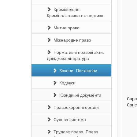
Кримінологія.
Криміналістична експертиза
Митне право
Міжнародне право
Нормативні правові акти.
Довідкова література
Закони. Постанови
290 грн.
290 грн.
Кодекси
Купити
Купити
Юридичні документи
Улюблена абетка. Ірина
Таке велике слоненя. Ірина
Спра
Сонечко. Ранок
Сонечко. Ранок
Соне
Правоохоронні органи
Судова система
Трудове право. Право