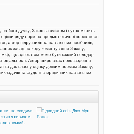
на його думку, Закон за змістом і суттю містить
 оцінки ряду норм на предмет етичної коректності
гог, автор підручників та навчальних посібників,
манних засад по ходу коментування Закону,
ює міф, що адвокатом може бути кожний володар
спеціальності. Автор щиро вітає нововведення
сті та дає власну оцінку деяким нормам Закону,
викладачів та студентів юридичних навчальних