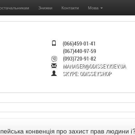
остачальникам
Знижки
Контакти
Мова
(066)459-01-41
(067)440-97-59
(093)720-91-82
MANAGER@ODISSEY.KIEV.UA
SKYPE: ODISSEYSHOP
пейська конвенція про захист прав людини і