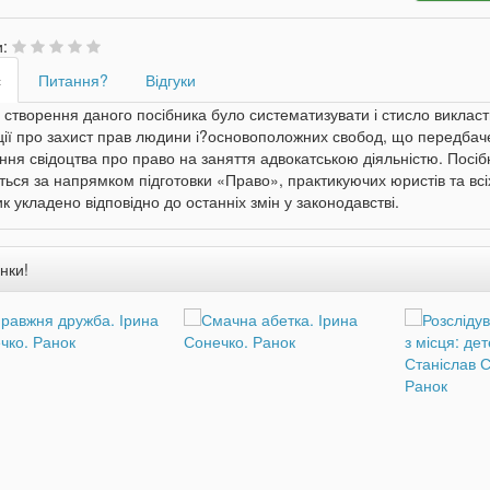
и:
с
Питання?
Відгуки
створення даного посібника було систематизувати і стисло виклас
ії про захист прав людини і?основоположних свобод, що передбаче
ня свідоцтва про право на заняття адвокатською діяльністю. Посібн
ься за напрямком підготовки «Право», практикуючих юристів та всі
к укладено відповідно до останніх змін у законодавстві.
нки!