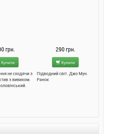
90 грн.
285 грн.
285 грн
Купити
Купити
Купит
світ. Джо Мун.
Моє любе кошеня. Олена
Моє любе ведмеж
Пуляєва. Ранок
Олена Пуляєва. Р