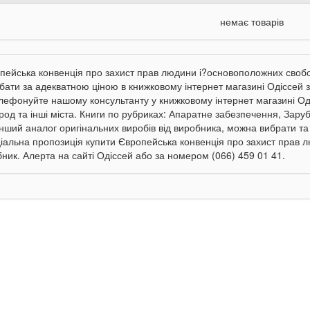
немає товарів
пейська конвенція про захист прав людини і?основоположних свобод
бати за адекватною ціною в книжковому інтернет магазині Одіссей з
лефонуйте нашому консультанту у книжковому інтернет магазині Оді
род та інші міста. Книги по рубриках: Апаратне забезпечення, Зару
інший аналог оригінальних виробів від виробника, можна вибрати та
іальна пропозиція купити Європейська конвенція про захист прав л
бник. Алерта на сайті Одіссей або за номером (066) 459 01 41.