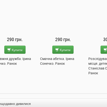
290 грн.
300 грн.
2
Купити
Купити
на абетка. Ірина
Розслідування не сходячи з
Підводний 
чко. Ранок
місця: детектив з вивихом.
Ранок
Станіслав Соловінський.
Ранок
ещодавно дивилися