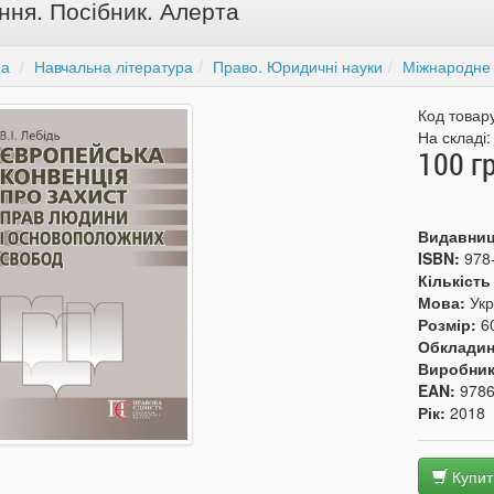
ння. Посібник. Алерта
на
Навчальна література
Право. Юридичні науки
Міжнародне
Код товар
На складі
100 г
Видавни
ISBN:
978
Кількість
Мова:
Укр
Розмір:
6
Обкладин
Виробни
EAN:
978
Рік:
2018
Купит