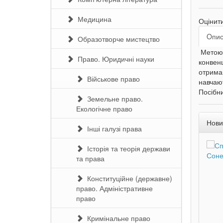
Медицина
Оцінит
Oпи
Образотворче мистецтво
Метою 
Право. Юридичні науки
конвенц
отриман
Військове право
навчают
Посібни
Земельне право.
Екологічне право
Нови
Інші галузі права
Історія та теорія держави
та права
Конституційне (державне)
право. Адміністративне
право
Кримінальне право