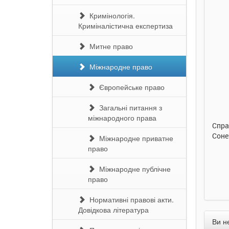
Кримінологія.
Криміналістична експертиза
Митне право
Міжнародне право
290 грн.
290 грн.
Європейське право
Купити
Купити
Загальні питання з
міжнародного права
Таке велике слоненя. Ірина
Справжня дружба. Ірина
Смач
Сонечко. Ранок
Сонечко. Ранок
Соне
Міжнародне приватне
право
Міжнародне публічне
право
Нормативні правові акти.
Довідкова література
Ви н