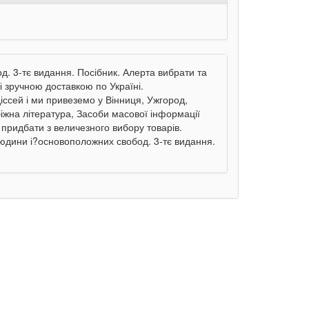
. 3-тє видання. Посібник. Алерта вибрати та
і зручною доставкою по Україні.
ссей і ми привеземо у Вінниця, Ужгород,
біжна література, Засоби масової інформації
 придбати з величезного вибору товарів.
юдини і?основоположних свобод. 3-тє видання.