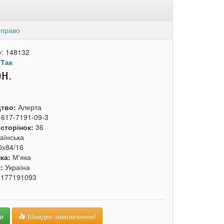
 право
у:
148132
:
Так
рн.
цтво:
Алерта
-617-7191-09-3
 сторінок:
36
аїнська
0х84/16
ка:
М'яка
к:
Україна
6177191093
и
Швидке замовлення!