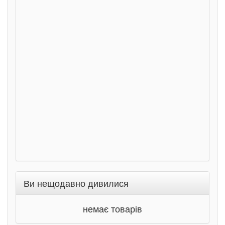
Розс
сход
дете
Ста
Соло
Ран
Ви нещодавно дивилися
немає товарів