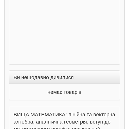
Соло
Ран
Ви нещодавно дивилися
немає товарів
ВИЩА МАТЕМАТИКА: лінійна та векторна
алгебра, аналітична геометрія, вступ до
математичного аналізу: навчальний