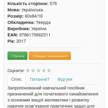
576
Кількість сторінок:
Українська
Мова:
60х84/16
Розмір:
Тверда
Обкладинка:
Україна
Виробник:
9786175662311
EAN:
2017
Рік:
Купити
Швидке замовлення!
Оцінити:
Oпис
Питання?
Відгуки
Запропонований навчальний посібник
призначений для початкового ознайомлення
з основами вищої математики і розвитку
навичок розв’язання практичних задач для