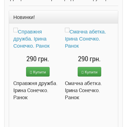
Новинки!
290 грн.
290 грн.
Купити
Купити
Справжня дружба.
Смачна абетка.
Ірина Сонечко.
Ірина Сонечко.
Ранок
Ранок
Розс
сход
дете
Ста