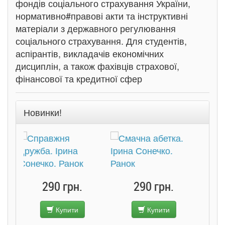
фондів соціального страхування України,
нормативно#правові акти та інструктивні
матеріали з державного регулювання
соціального страхування. Для студентів,
аспірантів, викладачів економічних
дисциплін, а також фахівців страхової,
фінансової та кредитної сфер
Новинки!
290 грн.
Купити
Підв
300 грн.