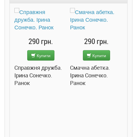
290 грн.
290 грн.
Купити
Купити
Справжня дружба.
Смачна абетка.
Ірина Сонечко.
Ірина Сонечко.
Ранок
Ранок
Розс
сход
дете
Ста
Соло
Ран