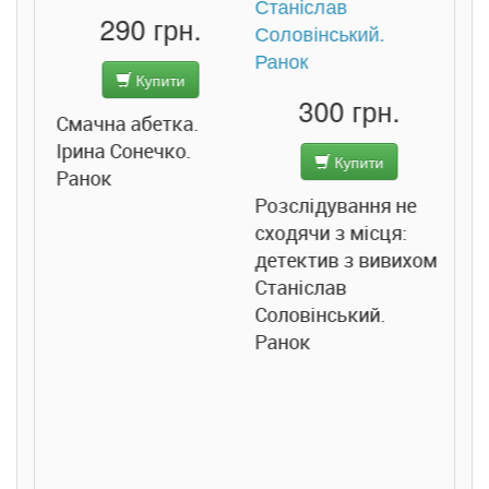
290 грн.
Купити
Підв
300 грн.
ба.
Смачна абетка.
Джо
Ірина Сонечко.
Купити
Ранок
Розслідування не
сходячи з місця:
детектив з вивихом.
Станіслав
Соловінський.
Ранок