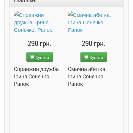
290 грн.
290 грн.
Купити
Купити
Справжня дружба.
Смачна абетка.
Ірина Сонечко.
Ірина Сонечко.
Ранок
Ранок
Розс
сход
дете
Ста
Соло
Ран