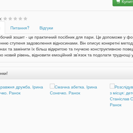
Купит
и:
с
Питання?
Відгуки
бочий зошит - це практичний посібник для пари. Це допоможе у фо
нню ступеня задоволення відносинами. Він описує конкретні методи,
нах та замінити їх більш відкритою та гнучкою конструктивною пов
но новий рівень, відновити емоційний зв’язок та подолати труднощі у
нки!