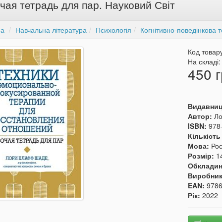
чая тетрадь для пар. Науковий Світ
на
Навчальна література
Психологія
Когнітивно-поведінкова т
Код товар
На складі
450 г
Видавни
Автор:
Л
ISBN:
978
Кількість
Мова:
Рос
Розмір:
1
Обкладин
Виробни
EAN:
978
Рік:
2022