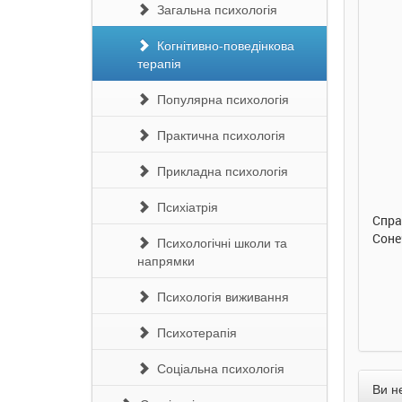
Загальна психологія
Когнітивно-поведінкова
терапія
Популярна психологія
Практична психологія
290 грн.
290 грн.
Прикладна психологія
Купити
Купити
Психіатрія
Улюблена абетка. Ірина
Таке велике слоненя. Ірина
Спра
Сонечко. Ранок
Сонечко. Ранок
Соне
Психологічні школи та
напрямки
Психологія виживання
Психотерапія
Соціальна психологія
Ви н