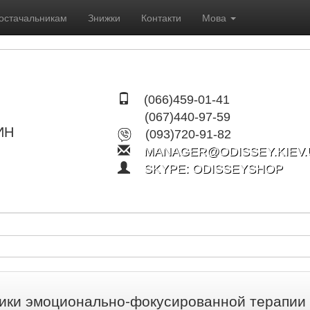
остачальникам
Знижки
Контакти
Мова
(066)459-01-41
(067)440-97-59
ИН
(093)720-91-82
MANAGER@ODISSEY.KIEV.
SKYPE: ODISSEYSHOP
ики эмоционально-фокусированной терапии 