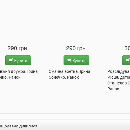
290 грн.
290 грн.
30
Купити
Купити
вжня дружба. Ірина
Смачна абетка. Ірина
Розслідува
чко. Ранок
Сонечко. Ранок
місця: дете
Станіслав 
Ранок
ещодавно дивилися