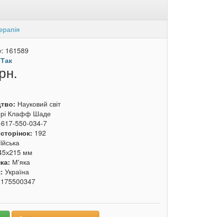
ерапія
у:
161589
:
Так
рн.
цтво:
Науковий світ
орі Клафф Шаде
-617-550-034-7
 сторінок:
192
iйська
45х215 мм
ка:
М'яка
к:
Україна
6175500347