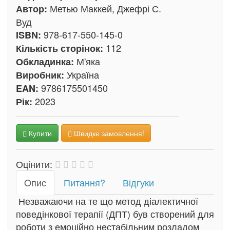
Метью Маккей, Джефрі С.
Автор:
Вуд
978-617-550-145-0
ISBN:
112
Кількість сторінок:
М'яка
Обкладинка:
Україна
Виробник:
9786175501450
EAN:
2023
Рік:
Купити
Швидке замовлення!
Оцінити:
Oпис
Питання?
Відгуки
Незважаючи на те що метод діалектичної
поведінкової терапії (ДПТ) був створений для
роботи з емоційно нестабільним розладом