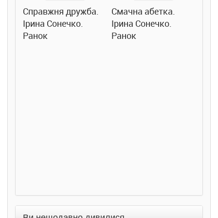
Справжня дружба.
Смачна абетка.
Ірина Сонечко.
Ірина Сонечко.
Ранок
Ранок
Розс
сход
дете
Ста
Соло
Ран
Ви нещодавно дивилися