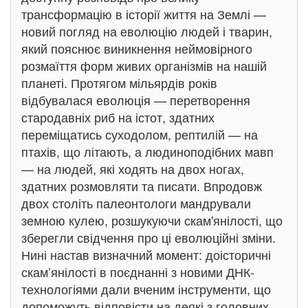
трансформацію в історії життя на Землі —
новий погляд на еволюцію людей і тварин,
який пояснює виникнення неймовірного
розмаїття форм живих організмів на нашій
планеті. Протягом мільярдів років
відбувалася еволюція — перетворення
стародавніх риб на істот, здатних
переміщатись суходолом, рептилій — на
птахів, що літають, а людиноподібних мавп
— на людей, які ходять на двох ногах,
здатних розмовляти та писати. Впродовж
двох століть палеонтологи мандрували
земною кулею, розшукуючи скам'янілості, що
зберегли свідчення про ці еволюційні зміни.
Нині настав визначний момент: доісторичні
скам’янілості в поєднанні з новими ДНК-
технологіями дали вченим інструменти, що
допоможуть відповісти на деякі з головних