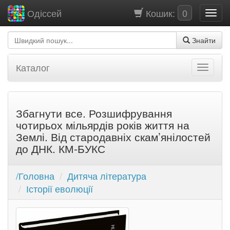
Кошик:
0
Одіссей
Знайти
Каталог
Збагнути все. Розшифрування
чотирьох мільярдів років життя на
Землі. Від стародавніх скам’янілостей
до ДНК. КМ-БУКС
/Головна
Дитяча література
Історії еволюції