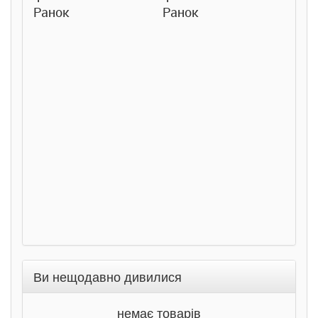
Ранок
Ранок
Розс
сход
дете
Ста
Соло
Ран
Ви нещодавно дивилися
немає товарів