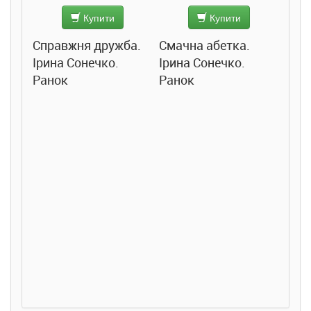
Купити
Купити
Справжня дружба.
Смачна абетка.
Ірина Сонечко.
Ірина Сонечко.
Ранок
Ранок
Розс
сход
дете
Ста
Соло
Ран