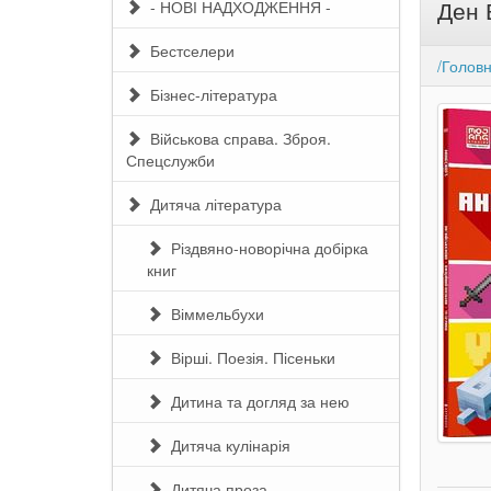
Ден 
- НОВІ НАДХОДЖЕННЯ -
Бестселери
/Голов
Бізнес-література
Військова справа. Зброя.
Спецслужби
Дитяча література
Різдвяно-новорічна добірка
книг
Віммельбухи
Вірші. Поезія. Пісеньки
Дитина та догляд за нею
Дитяча кулінарія
Дитяча проза