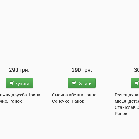
290 грн.
300 грн.
Купити
Купити
на
Смачна абетка. Ірина
Розслідування не сходячи з
Сонечко. Ранок
місця: детектив з вивихом.
Станіслав Соловінський.
Ранок