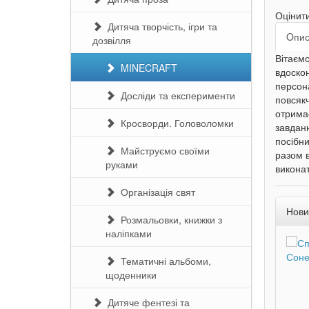
Оцінит
Дитяча творчість, ігри та
Oпи
дозвілля
Вітаємо
MINECRAFT
вдоскон
персона
Досліди та експерименти
повсякч
отримає
Кросворди. Головоломки
завданн
посібни
Майструємо своїми
разом в
руками
виконат
Організація свят
Нови
Розмальовки, книжки з
наліпками
Тематичні альбоми,
щоденники
Дитяче фентезі та