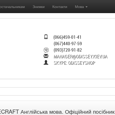
остачальникам
Знижки
Контакти
Мова
(066)459-01-41
(067)440-97-59
(093)720-91-82
MANAGER@ODISSEY.KIEV.UA
SKYPE: ODISSEYSHOP
CRAFT Англійська мова. Офіційний посібник. 