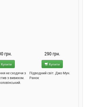
290 грн.
285 грн.
Купити
Купити
Підводний світ. Джо Мун.
Моє любе кошеня. Олена
Моє 
Ранок
Пуляєва. Ранок
Олена