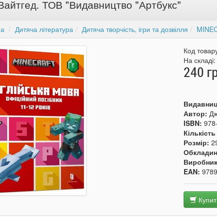
Вайтгед. ТОВ "Видавництво "Артбукс"
на
Дитяча література
Дитяча творчість, ігри та дозвілля
MINE
Код товар
На складі
240 г
Видавни
Автор:
Дж
ISBN:
978
Кількість
Розмір:
2
Обкладин
Виробни
EAN:
978
Купит