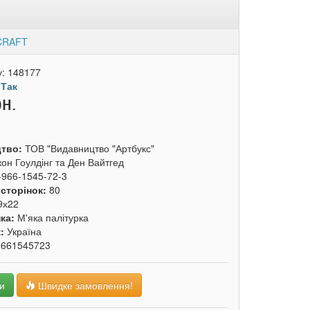
CRAFT
у:
148177
:
Так
рн.
цтво:
ТОВ "Видавництво "Артбукс"
он Гоулдінг та Ден Вайтгед
-966-1545-72-3
 сторінок:
80
9х22
ка:
М'яка палітурка
к:
Україна
9661545723
и
Швидке замовлення!