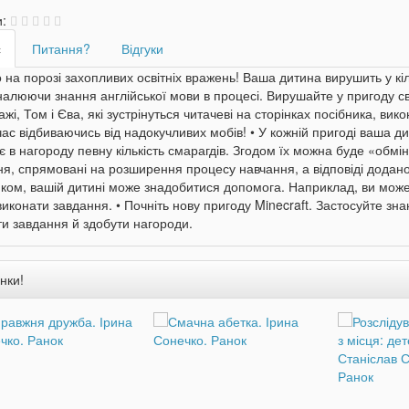
и:
с
Питання?
Відгуки
 на порозі захопливих освітніх вражень! Ваша дитина вирушить у кі
алюючи знання англійської мови в процесі. Вирушайте у пригоду світ
жі, Том і Єва, які зустрінуться читачеві на сторінках посібника, вико
ас відбиваючись від надокучливих мобів! • У кожній пригоді ваша д
 в нагороду певну кількість смарагдів. Згодом їх можна буде «обмін
я, спрямовані на розширення процесу навчання, а відповіді додано 
ком, вашій дитині може знадобитися допомога. Наприклад, ви може
иконати завдання. • Почніть нову пригоду Minecraft. Застосуйте зн
и завдання й здобути нагороди.
нки!