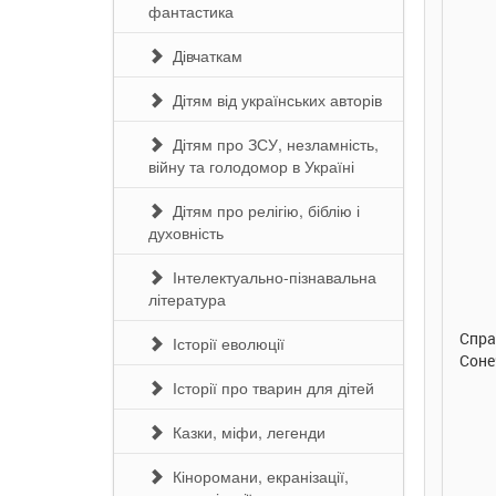
фантастика
Дівчаткам
Дітям від українських авторів
Дітям про ЗСУ, незламність,
війну та голодомор в Україні
Дітям про релігію, біблію і
духовність
рн.
290 грн.
290 грн.
Інтелектуально-пізнавальна
ити
Купити
Купити
література
а. Ірина
Таке велике слоненя. Ірина
Справжня дружба. Іри
Історії еволюції
Сонечко. Ранок
Сонечко. Ранок
Історії про тварин для дітей
Казки, міфи, легенди
Кіноромани, екранізації,