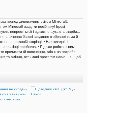
лька пригод дивовижним світом Minecraft,
ом Minecraft завдяки посібнику! Ігрові
нують непрості місії і відважно шукають скарби...
итина виконає базові завдання з обраної теми й
яти» на останній сторінці. • Найскладніші
наприкінці посібника. • Під час роботи з цим
те прочитати їй пояснення, або ж за потреби
ання та вміння, отримані протягом навчання, щоб