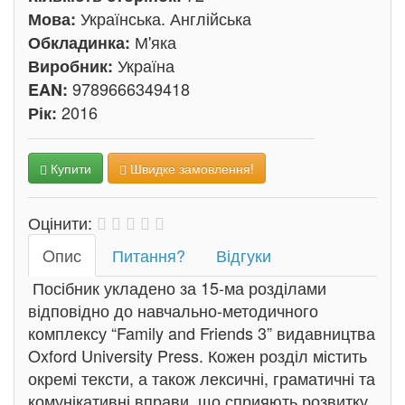
Українська. Англійська
Мова:
М'яка
Обкладинка:
Україна
Виробник:
9789666349418
EAN:
2016
Рік:
Купити
Швидке замовлення!
Оцінити:
Oпис
Питання?
Відгуки
Посібник укладено за 15-ма розділами
відповідно до навчально-методичного
комплексу “Family and Friends 3” видавництва
Oxford University Press. Кожен розділ містить
окремі тексти, а також лексичні, граматичні та
комунікативні вправи, що сприяють розвитку