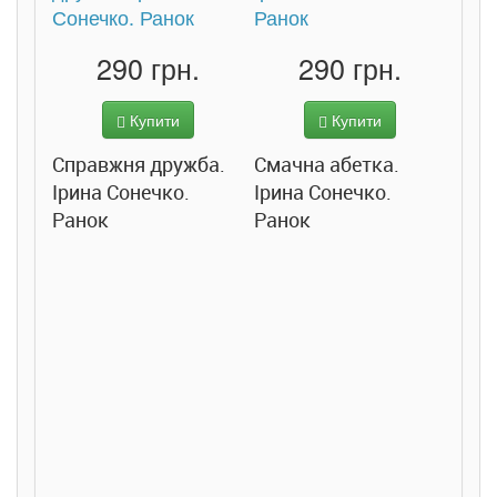
290 грн.
290 грн.
Купити
Купити
Справжня дружба.
Смачна абетка.
Ірина Сонечко.
Ірина Сонечко.
Ранок
Ранок
Розс
сход
дете
Ста
Соло
Ран