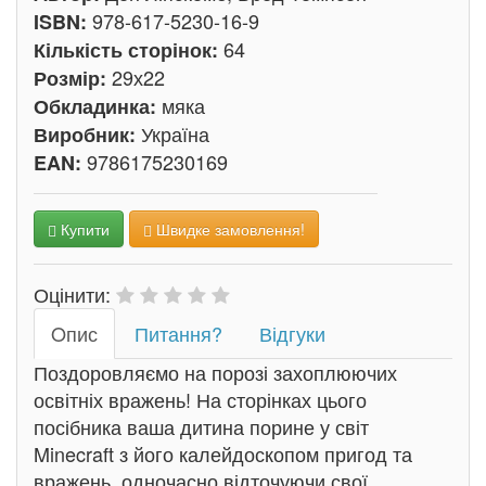
978-617-5230-16-9
ISBN:
64
Кількість сторінок:
29х22
Розмір:
мяка
Обкладинка:
Україна
Виробник:
9786175230169
EAN:
Купити
Швидке замовлення!
Оцінити:
Oпис
Питання?
Відгуки
Поздоровляємо на порозі захоплюючих
освітніх вражень! На сторінках цього
посібника ваша дитина порине у світ
Minecraft з його калейдоскопом пригод та
вражень, одночасно відточуючи свої