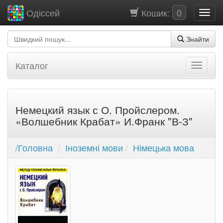
Кошик:
0
Одіссей
Знайти
Каталог
Немецкий язык с О. Пройслером.
«Волшебник Крабат» И.Франк "В-З"
/Головна
Іноземні мови
Німецька мова