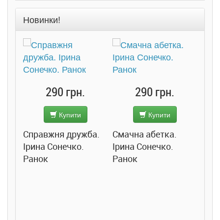
Новинки!
290 грн.
290 грн.
Купити
Купити
Справжня дружба.
Смачна абетка.
Ірина Сонечко.
Ірина Сонечко.
Ранок
Ранок
Розс
сход
дете
Ста