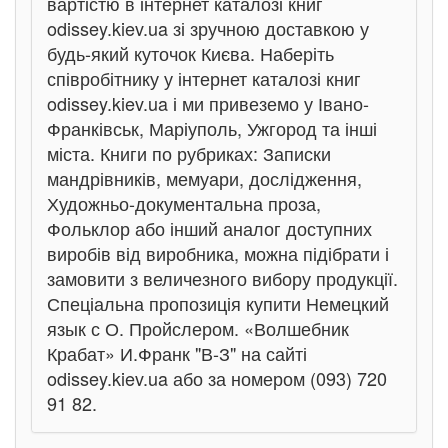
вартістю в інтернет каталозі книг
odissey.kiev.ua зі зручною доставкою у
будь-який куточок Києва. Наберіть
співробітнику у інтернет каталозі книг
odissey.kiev.ua і ми привеземо у Івано-
Франківськ, Маріуполь, Ужгород та інші
міста. Книги по рубриках: Записки
мандрівників, мемуари, дослідження,
Художньо-документальна проза,
Фольклор або інший аналог доступних
виробів від виробника, можна підібрати і
замовити з величезного вибору продукції.
Спеціальна пропозиція купити Немецкий
язык с О. Пройслером. «Волшебник
Крабат» И.Франк "В-З" на сайті
odissey.kiev.ua або за номером (093) 720
91 82.