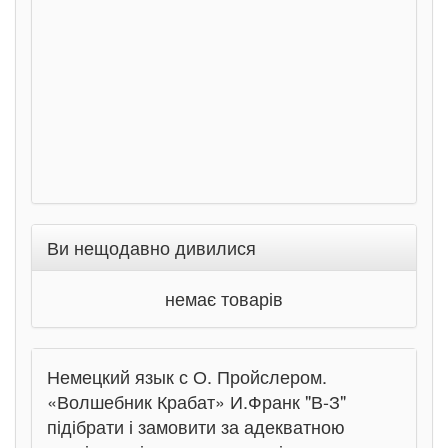
Соло
Ран
Ви нещодавно дивилися
немає товарів
Немецкий язык с О. Пройслером.
«Волшебник Крабат» И.Франк "В-З"
підібрати і замовити за адекватною