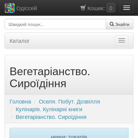
Кошик:
0
Одіссей
Знайти
Каталог
Вегетаріанство.
Сироїдіння
Головна
Оселя. Побут. Дозвілля
Кулінарія. Кулінарні книги
Вегетаріанство. Сироїдіння
немає товарів