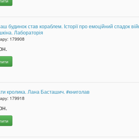
пити
 наш будинок став кораблем. Історії про емоційний спадок ві
кіна. Лабораторія
вару:
179908
рн.
пити
ти кролика. Лана Басташич. #книголав
вару:
179918
рн.
пити