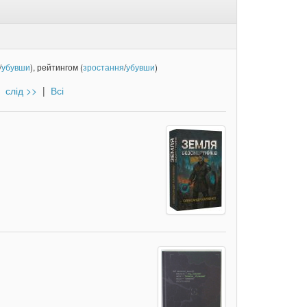
/
убувши
), рейтингом (
зростання
/
убувши
)
слід >>
|
Всі