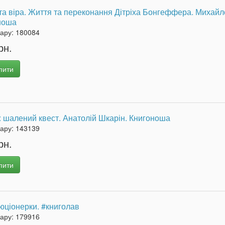
та віра. Життя та переконання Дітріха Бонгеффера. Михайл
ноша
вару:
180084
рн.
пити
 шалений квест. Анатолій Шкарін. Книгоноша
вару:
143139
рн.
пити
юціонерки. #книголав
вару:
179916