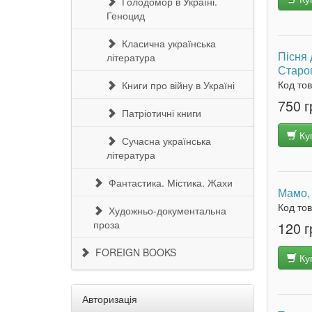
Голодомор в Україні.
Геноцид
Класична українська
Пісня 
література
Старо
Код то
Книги про війну в Україні
750 г
Патріотичні книги
Ку
Сучасна українська
література
Фантастика. Містика. Жахи
Мамо, 
Код то
Художньо-документальна
проза
120 г
FOREIGN BOOKS
Ку
Авторизація