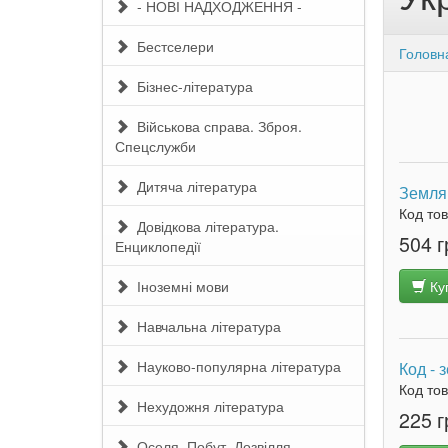
- НОВІ НАДХОДЖЕННЯ -
Бестселери
Головн
Бізнес-література
Військова справа. Зброя.
Спецслужби
Дитяча література
Земля 
Код то
Довідкова література.
504 г
Енциклопедії
Іноземні мови
Ку
Навчальна література
Науково-популярна література
Код - 
Код то
Нехудожня література
225 г
Оселя. Побут. Дозвілля