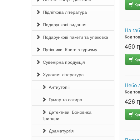
Ку
Підліткова література
Подарункові видання
На габ
Код то
Подарункові пакети та упаковка
450 г
Путівники. Книги з туризму
Ку
Сувенірна продукція
Художня література
Небо л
Антиутопії
Код то
Гумор та сатира
426 г
Детективи. Бойовики.
Ку
Трилери
Драматургія