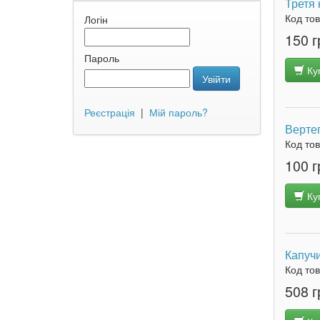
Третя 
Код то
Логін
150 г
Пароль
Ку
Увійти
Реєстрація
|
Мій пароль?
Верте
Код то
100 г
Ку
Капуч
Код то
508 г