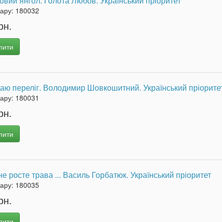
вий янгол. Голота Любов. Український пріоритет
вару:
180032
рн.
пити
аю переліг. Володимир Шовкошитний. Український пріорите
вару:
180031
рн.
пити
е росте трава ... Василь Горбатюк. Український пріоритет
вару:
180035
рн.
пити