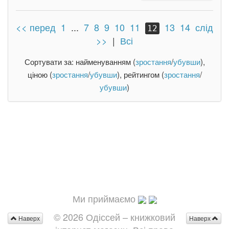
<< перед
1
...
7
8
9
10
11
13
14
слід
12
>>
|
Всі
Сортувати за: найменуванням (
зростання
/
убувши
),
ціною (
зростання
/
убувши
), рейтингом (
зростання
/
убувши
)
Ми приймаємо
© 2026 Одіссей – книжковий
Наверх
Наверх