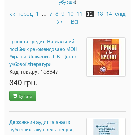
убувши
)
<< перед
1
...
7
8
9
10
11
13
14
слід
12
>>
|
Всі
Гроші та кредит. Навчальний
посібник рекомендовано МОН
України. Левченко Л. В. Центр
учбової літератури
Код товару:
158947
340 грн.
Купити
Державний аудит та аналіз
публічних закупівель: теорія,