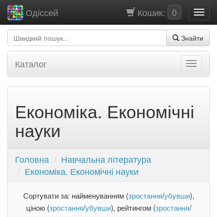
Кошик:
0
Одіссей
Знайти
Каталог
Економіка. Економічні
науки
Головна
Навчальна література
Економіка. Економічні науки
Сортувати за: найменуванням (
зростання
/
убувши
),
ціною (
зростання
/
убувши
), рейтингом (
зростання
/