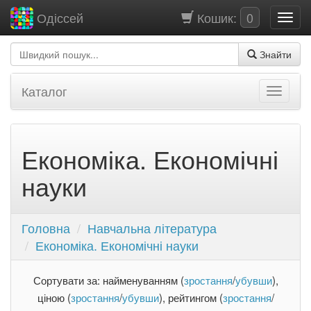
Кошик:
0
Одіссей
Знайти
Каталог
Економіка. Економічні
науки
Головна
Навчальна література
Економіка. Економічні науки
Сортувати за: найменуванням (
зростання
/
убувши
),
ціною (
зростання
/
убувши
), рейтингом (
зростання
/