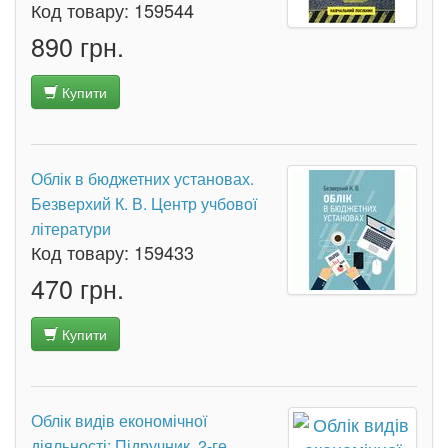
Код товару:
159544
890 грн.
Купити
Облік в бюджетних установах.
Безверхий К. В. Центр учбової
літератури
Код товару:
159433
470 грн.
Купити
Облік видів економічної
діяльності: Підручник. 2-ге