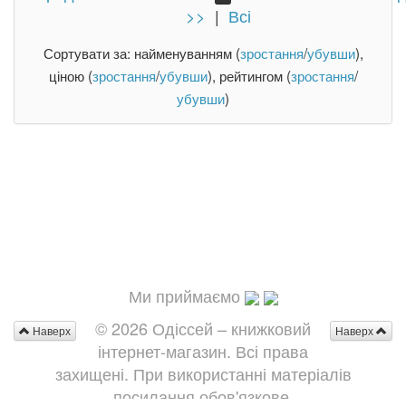
>>
|
Всі
Сортувати за: найменуванням (
зростання
/
убувши
),
ціною (
зростання
/
убувши
), рейтингом (
зростання
/
убувши
)
Ми приймаємо
© 2026 Одіссей – книжковий
Наверх
Наверх
інтернет-магазин. Всі права
захищені. При використанні матеріалів
посилання обов'язкове.