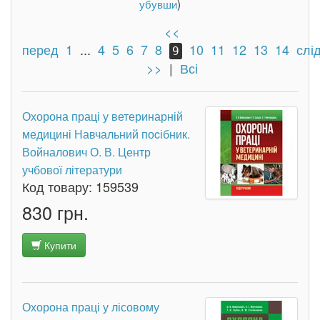
убувши
)
<<
перед
1
...
4
5
6
7
8
10
11
12
13
14
слі
9
>>
|
Всі
Охорона праці у ветеринарній
медицині Навчальний поcібник.
Войналович О. В. Центр
учбової літератури
Код товару:
159539
830 грн.
Купити
Охорона праці у лісовому