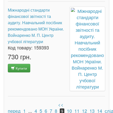
Міжнародні стандарти
фінансової звітності та
аудиту. Навчальний посібник
рекомендовано МОН України.
Войнаренко М. П. Центр
учбової літератури
Код товару:
159393
730 грн.
Купити
<<
перед
1
...
4
5
6
7
8
10
11
12
13
14
слі
9