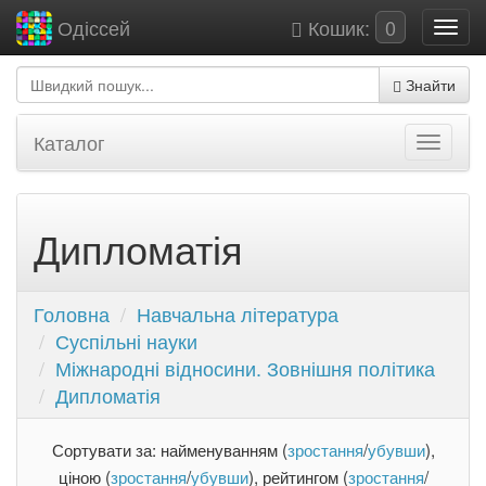
Кошик:
0
Одіссей
Знайти
Каталог
Дипломатія
Головна
Навчальна література
Суспільні науки
Міжнародні відносини. Зовнішня політика
Дипломатія
Сортувати за: найменуванням (
зростання
/
убувши
),
ціною (
зростання
/
убувши
), рейтингом (
зростання
/