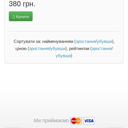
380 грн.
Купити
Сортувати за: найменуванням (
зростання
/
убувши
),
ціною (
зростання
/
убувши
), рейтингом (
зростання
/
убувши
)
Ми приймаємо