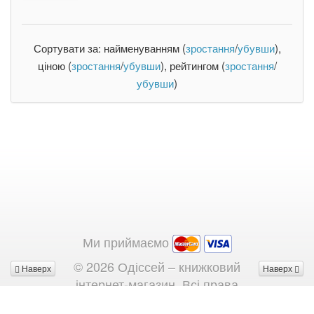
Сортувати за: найменуванням (
зростання
/
убувши
),
ціною (
зростання
/
убувши
), рейтингом (
зростання
/
убувши
)
Ми приймаємо
© 2026 Одіссей – книжковий
Наверх
Наверх
інтернет-магазин. Всі права
захищені. При використанні матеріалів