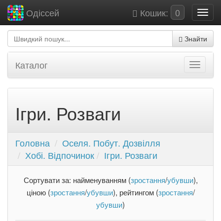
Кошик:
0
Одіссей
Знайти
Каталог
Ігри. Розваги
Головна
Оселя. Побут. Дозвілля
Хобі. Відпочинок
Ігри. Розваги
Сортувати за: найменуванням (
зростання
/
убувши
),
ціною (
зростання
/
убувши
), рейтингом (
зростання
/
убувши
)