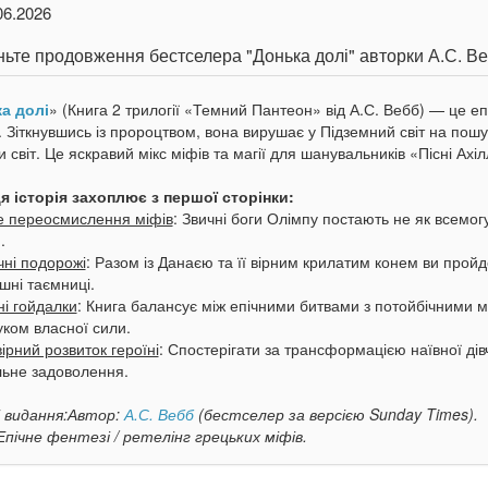
06.2026
ьте продовження бестселера "Донька долі" авторки А.С. В
а долі
» (Книга 2 трилогії «Темний Пантеон» від А.С. Вебб) — це еп
 Зіткнувшись із пророцтвом, вона вирушає у Підземний світ на пош
 світ. Це яскравий мікс міфів та магії для шанувальників «Пісні Ахі
я історія захоплює з першої сторінки:
е переосмислення міфів
: Звичні боги Олімпу постають не як всемогу
.
чні подорожі
: Разом із Данаєю та її вірним крилатим конем ви пройд
шні таємниці.
і гойдалки
: Книга балансує між епічними битвами з потойбічними
ком власної сили.
рний розвиток героїні
: Спостерігати за трансформацією наївної дів
льне задоволення.
 видання:Автор:
А.С. Вебб
(бестселер за версією Sunday Times).
пічне фентезі / ретелінг грецьких міфів.