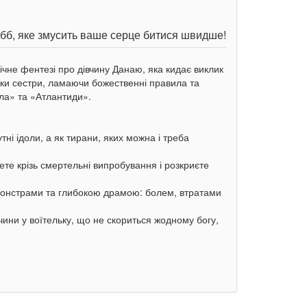
ебб, яке змусить ваше серце битися швидше!
ічне фентезі про дівчину Данаю, яка кидає виклик
уки сестри, ламаючи божественні правила та
лла» та «Атлантиди».
тні ідоли, а як тирани, яких можна і треба
ете крізь смертельні випробування і розкриєте
 монстрами та глибокою драмою: болем, втратами
чини у воїтельку, що не скориться жодному богу,