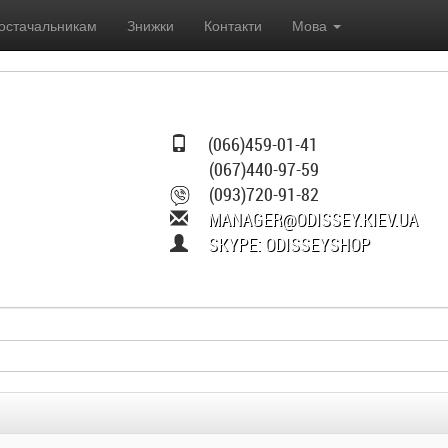
остачальникам
Знижки
Контакти
Мова
(066)459-01-41
(067)440-97-59
(093)720-91-82
MANAGER@ODISSEY.KIEV.UA
SKYPE: ODISSEYSHOP