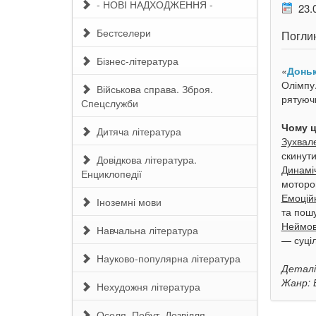
- НОВІ НАДХОДЖЕННЯ -
23.
Бестселери
Поглин
Бізнес-література
«
Доньк
Олімпу.
Військова справа. Зброя.
рятуючи
Спецслужби
Чому ц
Дитяча література
Зухвал
скинути
Довідкова література.
Динамі
Енциклопедії
моторо
Емоційн
Іноземні мови
та пошу
Неймові
Навчальна література
— суці
Науково-популярна література
Деталі
Жанр: Е
Нехудожня література
Оселя. Побут. Дозвілля