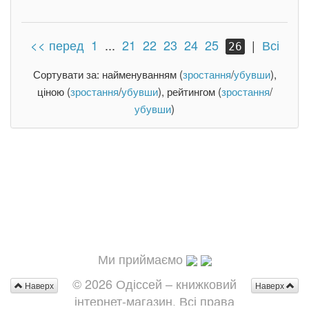
<< перед
1
...
21
22
23
24
25
|
Всі
26
Сортувати за: найменуванням (
зростання
/
убувши
),
ціною (
зростання
/
убувши
), рейтингом (
зростання
/
убувши
)
Ми приймаємо
© 2026 Одіссей – книжковий
Наверх
Наверх
інтернет-магазин. Всі права