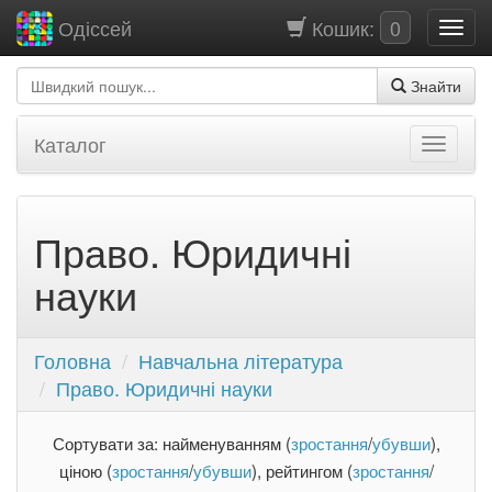
Кошик:
0
Одіссей
Знайти
Каталог
Право. Юридичні
науки
Головна
Навчальна література
Право. Юридичні науки
Сортувати за: найменуванням (
зростання
/
убувши
),
ціною (
зростання
/
убувши
), рейтингом (
зростання
/