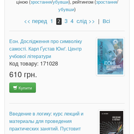
ціною (
зростання
/
убувши
), рейтингом (
зростання
/
убувши
)
<< перед
1
3
4
слід >>
|
Всі
2
Еон. Дослідження про символіку
самості. Карл Ґустав Юнґ. Центр
учбової літератури
Код товару:
171028
610 грн.
Купити
Введение в логику: курс лекций и
материалы для проведения
практических занятий. Пустовит