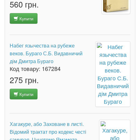
560 грн.
Купити
Набег язычества на рубеже
веков. Бураго С.Б. Видавничий
дім Дмитра Бураго
Код товару:
167284
275 грн.
Купити
Хагакуре, або Заховане в листі.
Відомий трактат про кодекс честі
самурая. Цунетомо Ямамото.