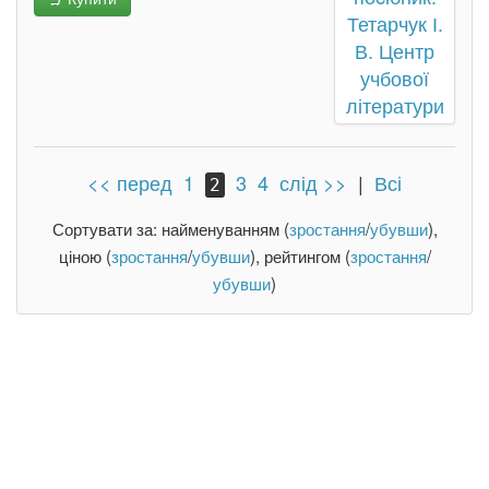
<< перед
1
3
4
слід >>
|
Всі
2
Сортувати за: найменуванням (
зростання
/
убувши
),
ціною (
зростання
/
убувши
), рейтингом (
зростання
/
убувши
)